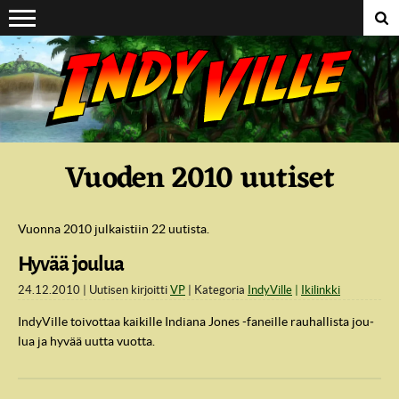
Suoraan sisältöön
Vuoden 2010 uutiset
Vuonna 2010 julkaistiin 22 uutista.
Hyvää joulua
24.12.2010
Uutisen kirjoitti
VP
Kategoria
IndyVille
Ikilinkki
In­dy­Vil­le toi­vot­taa kai­kil­le In­dia­na Jones -fa­neil­le rau­hal­lis­ta jou­
lua ja hyvää uutta vuot­ta.