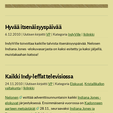
Hyvää itsenäisyyspäivää
6.12.2010
Uutisen kirjoitti
VP
Kategoria
IndyVille
Ikilinkki
IndyVille toivottaa kaikille talvista itsenäisyyspäivää. Nelosen
Indiana Jones -elokuvasarjasta on kaksi esitetty ja kaksi jäljellä,
muistakaahan katsoa!
Kaikki Indy-leffat televisiossa
24.11.2010
Uutisen kirjoitti
VP
Kategoria
Elokuvat
,
Kristallikallon
valtakunta
Ikilinkki
Nelonen
esittää adventtisunnuntaisin kaikki
Indiana Jones -
elokuvat
järjestyksessä. Ensimmäisenä vuorossa on
Kadonneen
aarteen metsästäjät
28.11., seuraavaksi
Indiana Jones ja