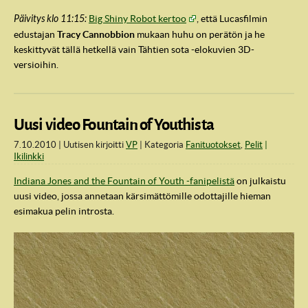
Päivitys klo 11:15:
Big Shiny Robot kertoo
, että Lucasfilmin
edustajan
Tracy Cannobbion
mukaan huhu on perätön ja he
keskittyvät tällä hetkellä vain Tähtien sota -elokuvien 3D-
versioihin.
Uusi video Fountain of Youthista
7.10.2010
Uutisen kirjoitti
VP
Kategoria
Fanituotokset
,
Pelit
Ikilinkki
Indiana Jones and the Fountain of Youth -fanipelistä
on julkaistu
uusi video, jossa annetaan kärsimättömille odottajille hieman
esimakua pelin introsta.