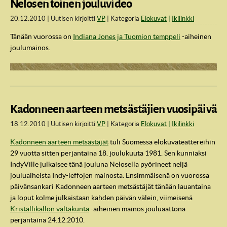
Nelosen toinen jouluvideo
20.12.2010
Uutisen kirjoitti
VP
Kategoria
Elokuvat
Ikilinkki
Tänään vuorossa on
Indiana Jones ja Tuomion temppeli
-aiheinen
joulumainos.
Kadonneen aarteen metsästäjien vuosipäivä
18.12.2010
Uutisen kirjoitti
VP
Kategoria
Elokuvat
Ikilinkki
Kadonneen aarteen metsästäjät
tuli Suomessa elokuvateattereihin
29 vuotta sitten perjantaina 18. joulukuuta 1981. Sen kunniaksi
IndyVille julkaisee tänä jouluna Nelosella pyörineet neljä
jouluaiheista Indy-leffojen mainosta. Ensimmäisenä on vuorossa
päivänsankari Kadonneen aarteen metsästäjät tänään lauantaina
ja loput kolme julkaistaan kahden päivän välein, viimeisenä
Kristallikallon valtakunta
-aiheinen mainos jouluaattona
perjantaina 24.12.2010.