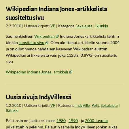
Wikipedian Indiana Jones -artikkelista
suositeltu sivu
2.2.2010
Uutisen kirjoitti
VP
Kategoria
Sekalaista
Ikilinkki
Suomenkielisen
Wikipedian
Indiana Jones -artikkelista tehtiin
tänään
suositeltu sivu
. Olen aloittanut artikkelin vuonna 2004
ja on ollut hienoa nähdä sen kasvavan Wikipedian eliittiin.
Wikipedian artikkeleista vain joka 1128:s (0,89‰) on suositeltu
sivu.
Wikipedian Indiana Jones -artikkeli
Uusia sivuja IndyVillessä
1.2.2010
Uutisen kirjoitti
VP
Kategoria
IndyVille
,
Pelit
,
Sekalaista
Ikilinkki
Pelit-osio on jaettu erikseen
1980
-,
1990
– ja
2000-luvulla
julkaistuihin peleihin. Palautin samalla IndyVilleen jonkin aikaa