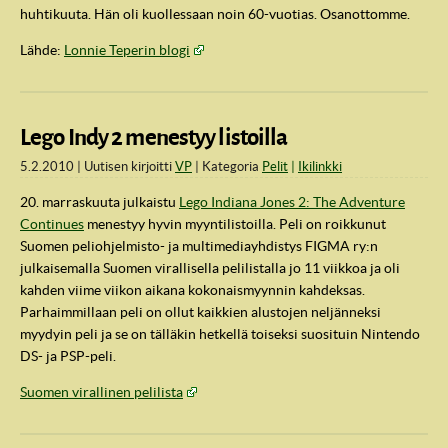
huhtikuuta. Hän oli kuollessaan noin 60-vuotias. Osanottomme.
Lähde:
Lonnie Teperin blogi
Lego Indy 2 menestyy listoilla
5.2.2010
Uutisen kirjoitti
VP
Kategoria
Pelit
Ikilinkki
20.​ marraskuuta julkaistu
Lego Indiana Jones 2: The Adventure
Continues
menestyy hyvin myyntilistoilla. Peli on roikkunut
Suomen peliohjelmisto- ja multimediayhdistys FIGMA ry:n
julkaisemalla Suomen virallisella pelilistalla jo 11 viikkoa ja oli
kahden viime viikon aikana kokonaismyynnin kahdeksas.
Parhaimmillaan peli on ollut kaikkien alustojen neljänneksi
myydyin peli ja se on tälläkin hetkellä toiseksi suosituin Nintendo
DS- ja PSP-peli.
Suomen virallinen pelilista