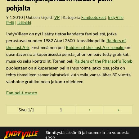
pohjalta
9.1.2010
Uutisen kirjoitti
VP
Kategoria
Fanituotokset
,
IndyVille
,
Pelit
Ikilinkki
IndyVilleen on nyt lisätty tietoa kahdesta fanipelistä, jotka
perustuvat vuoden 1982 Atari 2600 -klassikkopeliin
Raiders of
the Lost Ark
. Ensimmäinen peli
Raiders of the Lost Ark remake
on
uusintaversio alkuperäisestä pelistä johon on päivitetty grafiikat,
musiikki sekä kontrollit. Toinen peli
Raiders of the Pharaoh’s Tomb
puolestaan on alkuperäisen pelin inspiroima jatko-osa, joka on
tehty tismalleen samankaltaiseksi kuin esikuvansa lähes 30 vuotta
vanhoine grafiikoineen ja kontrolleineen.
Fanipelit-osasto
Sivu 1/1
1
›
»
Jännitystä, äksöniä ja huumoria. Jo vuodesta
1999.