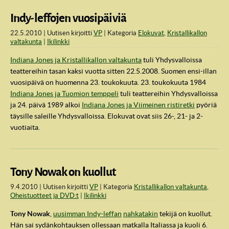
Indy-leffojen vuosipäiviä
22.5.2010
Uutisen kirjoitti
VP
Kategoria
Elokuvat
,
Kristallikallon
valtakunta
Ikilinkki
Indiana Jones ja Kristallikallon valtakunta
tuli Yhdysvalloissa
teattereihin tasan kaksi vuotta sitten 22.5.2008. Suomen ensi-illan
vuosipäivä on huomenna 23. toukokuuta. 23. toukokuuta 1984
Indiana Jones ja Tuomion temppeli
tuli teattereihin Yhdysvalloissa
ja 24. päivä 1989 alkoi
Indiana Jones ja Viimeinen ristiretki
pyöriä
täysille saleille Yhdysvalloissa. Elokuvat ovat siis 26-, 21- ja 2-
vuotiaita.
Tony Nowak on kuollut
9.4.2010
Uutisen kirjoitti
VP
Kategoria
Kristallikallon valtakunta
,
Oheistuotteet ja DVD:t
Ikilinkki
Tony Nowak
,
uusimman Indy-leffan
nahkatakin
tekijä on kuollut.
Hän sai sydänkohtauksen ollessaan matkalla Italiassa ja kuoli 6.