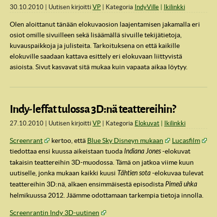
30.10.2010
Uutisen kirjoitti
VP
Kategoria
IndyVille
Ikilinkki
Olen aloittanut tänään elokuvaosion laajentamisen jakamalla eri
osiot omille sivuilleen sekä lisäämällä sivuille tekijätietoja,
kuvauspaikkoja ja julisteita. Tarkoituksena on että kaikille
elokuville saadaan kattava esittely eri elokuvaan liittyvistä
asioista. Sivut kasvavat sitä mukaa kuin vapaata aikaa löytyy.
Indy-leffat tulossa 3D:nä teattereihin?
27.10.2010
Uutisen kirjoitti
VP
Kategoria
Elokuvat
Ikilinkki
Screenrant
kertoo, että
Blue Sky Disneyn mukaan
Lucasfilm
tiedottaa ensi kuussa aikeistaan tuoda
Indiana Jones
-elokuvat
takaisin teattereihin 3D-muodossa. Tämä on jatkoa viime kuun
uutiselle, jonka mukaan kaikki kuusi
Tähtien sota
-elokuvaa tulevat
teattereihin 3D:nä, alkaen ensimmäisestä episodista
Pimeä uhka
helmikuussa 2012. Jäämme odottamaan tarkempia tietoja innolla.
Screenrantin Indy 3D-uutinen