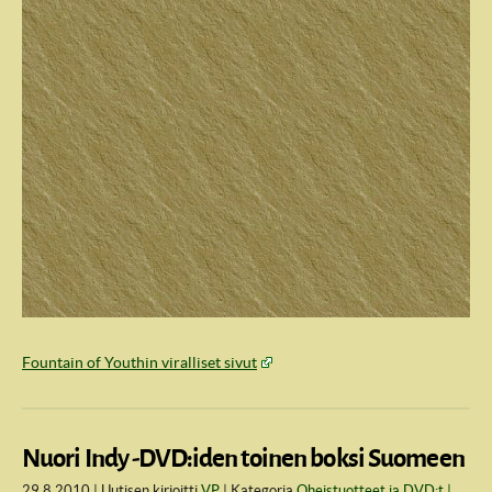
Fountain of Youthin viralliset sivut
Nuori Indy -DVD:iden toinen boksi Suomeen
29.8.2010
Uutisen kirjoitti
VP
Kategoria
Oheistuotteet ja DVD:t