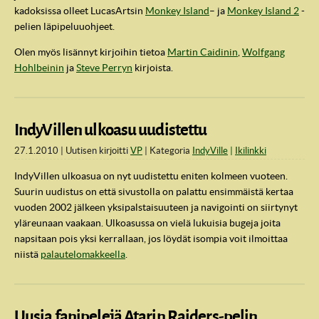
kadoksissa olleet LucasArtsin
Monkey Island
– ja
Monkey Island 2
-
pelien läpipeluuohjeet.
Olen myös lisännyt kirjoihin tietoa
Martin Caidinin
,
Wolfgang
Hohlbeinin
ja
Steve Perryn
kirjoista.
IndyVillen ulkoasu uudistettu
27.1.2010
Uutisen kirjoitti
VP
Kategoria
IndyVille
Ikilinkki
IndyVillen ulkoasua on nyt uudistettu eniten kolmeen vuoteen.
Suurin uudistus on että sivustolla on palattu ensimmäistä kertaa
vuoden 2002 jälkeen yksipalstaisuuteen ja navigointi on siirtynyt
yläreunaan vaakaan. Ulkoasussa on vielä lukuisia bugeja joita
napsitaan pois yksi kerrallaan, jos löydät isompia voit ilmoittaa
niistä
palautelomakkeella
.
Uusia fanipelejä Atarin Raiders-pelin