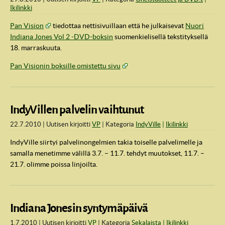
Ikilinkki
Pan Vision
tiedottaa nettisivuillaan että he julkaisevat
Nuori
Indiana Jones Vol 2 -DVD-boksin
suomenkielisellä tekstityksellä
18. marraskuuta.
Pan Visionin boksille omistettu sivu
IndyVillen palvelin vaihtunut
22.7.2010
Uutisen kirjoitti
VP
Kategoria
IndyVille
Ikilinkki
IndyVille siirtyi palvelinongelmien takia toiselle palvelimelle ja
samalla menetimme välillä 3.7. – 11.7. tehdyt muutokset, 11.7. –
21.7. olimme poissa linjoilta.
Indiana Jonesin syntymäpäivä
1.7.2010
Uutisen kirjoitti
VP
Kategoria
Sekalaista
Ikilinkki