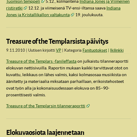
Tuomion temppeli
5.12., kolmantena
Indiana Jones ja Viimeinen
ristiretki
12.12. ja viimeisenä TV-ensi-iltansa saava
Indiana
Jones ja Kristallikallon valtakunta
19. joulukuuta.
Treasure of the Templarsista päivitys
9.11.2010
Uutisen kirjoitti
VP
Kategoria
Fanituotokset
Ikilinkki
Treasure of the Templars -fanileffasta
on julkaistu tilanneraportti
elokuvan nettisivuilla. Raportin mukaan kaikki tarvittavat otot on
kuvattu, leikkaus on lähes valmis, kaksi kolmasosaa musiikista on
äänitetty ja materiaalia miksataan parhaillaan, erikoistehosteet
ovat työn alla ja kokonaisuudessaan elokuva on 85–90-
prosenttisesti valmis.
Treasure of the Templarsin tilanneraportti
Elokuvaosiota laajennetaan