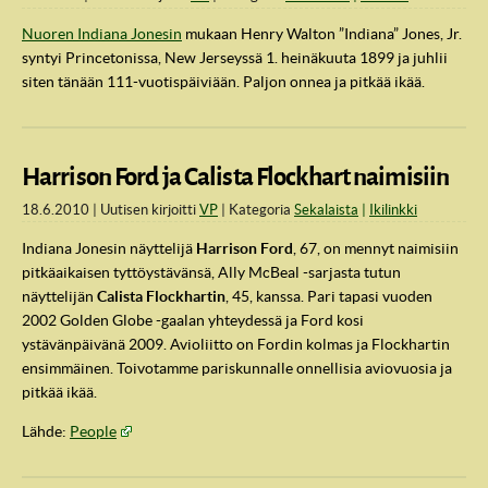
Nuoren Indiana Jonesin
mukaan Henry Walton ”Indiana” Jones, Jr.
syntyi Prince­to­nis­sa, New Jer­seys­sä 1. heinäkuuta 1899 ja juhlii
siten tänään 111-vuotispäiviään. Paljon onnea ja pitkää ikää.
Harrison Ford ja Calista Flockhart naimisiin
18.6.2010
Uutisen kirjoitti
VP
Kategoria
Sekalaista
Ikilinkki
Indiana Jonesin näyttelijä
Harrison Ford
, 67, on mennyt naimisiin
pitkäaikaisen tyttöystävänsä, Ally McBeal -sarjasta tutun
näyttelijän
Calista Flockhartin
, 45, kanssa. Pari tapasi vuoden
2002 Golden Globe -gaalan yhteydessä ja Ford kosi
ystävänpäivänä 2009. Avioliitto on Fordin kolmas ja Flockhartin
ensimmäinen. Toivotamme pariskunnalle onnellisia aviovuosia ja
pitkää ikää.
Lähde:
People