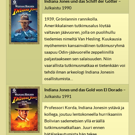
Indiana Jones und das Schiff der Götter
–
Julkaistu 1990
1939, Grönlannin rannikolla.
Amerikkalainen tutkimusalus löytää
valtavan jäävuoren, jolla on puolihullu
tiedemies nimeltä Van Hesling. Kuukausia
myöhemmin kansainvälinen tutkimusryhmä
saapuu Odin-jäävuorelle zeppeliinillä
paljastaakseen sen salaisuuden. Niin
vaarallista tutkimusmatkaa ei tietenkään voi
tehdä ilman arkeologi Indiana Jonesin
osallistumista…
Indiana Jones und das Gold von El Dorado
–
Julkaistu 1991
Professori Korda, Indiana Jonesin ystävä ja
kollega, joutuu lentokoneella hurrikaaniin
Bolivian sademetsien yllä eräällä
tutkimusmatkallaan. Juuri ennen
hätälaskeutumista hän tekee