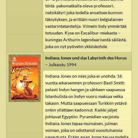
töitä: pakomatkalla oleva professori,
natsikätyri joka todella ansaitsee kunnon
läksytyksen, ja erittäin nuori belgialainen
vastarintataistelija. Viimein Indy ymmärtää
totuuden. Kyse on Excalibur-miekasta –
kuningas Arthurin legendaarisestä säilästä,
joka on nyt pyövelin ykköskohde.
Indiana Jones und das Labyrinth des Horus
– Julkaistu 1994
Indiana Jones on mies joka ei unohda. 16
vuotta aikaisemmin professori Basil Smith
pelasti Indyn hengen ja sähkeen saapuessa
Istanbulista on Indyn vuoro maksaa velka
takasin. Mutta saapuessaan Turkkiin ystävä
onkin yllättäen kadonnut. Kaikki jäljet
johtavat Egyptiin. Pyramidien varjoista
Indiana Jones tapaa muinaisen, julman
voiman, joka on odottanut vuosituhansia
vapautusta. Erään asian Jones tajuaa todella