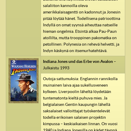
salaliiton kannoilla oleva
amerikkalaisagentti on kadonnut ja Jonesin
pitää löytää hänet. Todellisena patrioottina
Indyllä on omat syynsä aiheuttaa natseille
hieman ongelmia. Etsintä alkaa Pau-Paun
atollilta, mutta trooppinen pakomatka on
petollinen: Polynesia on rehevä helvetti, ja
Indyn käskynä on itsemurhatehtävä.
Indiana Jones und das Erbe von Avalon
–
Julkaistu 1993
Outoja sattumuksia: Englannin rannikolla
muinainen laiva ajaa sukellusveneen
kylkeen. Liverpoolin läheltä löydetään
tuntematonta kieltä puhuva mies. Ja
belgialaisen Gentin kaupungin lähellä
saksalaiset valloittajat työskentelevät
todella erikoisen salaisen projektin
kimpussa – keskiaikaisen linnan. On vuosi
1940 ja Indiana Jonesilla on kädet täynnä