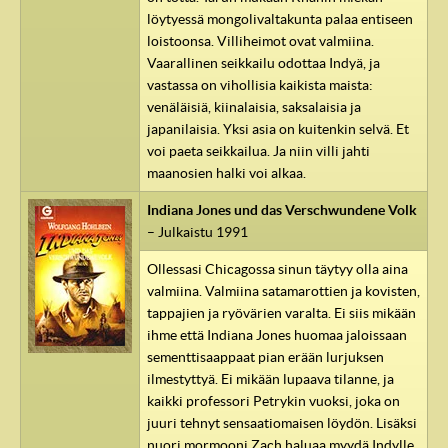
löytyessä mongolivaltakunta palaa entiseen
loistoonsa. Villiheimot ovat valmiina.
Vaarallinen seikkailu odottaa Indyä, ja
vastassa on vihollisia kaikista maista:
venäläisiä, kiinalaisia, saksalaisia ja
japanilaisia. Yksi asia on kuitenkin selvä. Et
voi paeta seikkailua. Ja niin villi jahti
maanosien halki voi alkaa.
Indiana Jones und das Verschwundene Volk
– Julkaistu 1991
Ollessasi Chicagossa sinun täytyy olla aina
valmiina. Valmiina satamarottien ja kovisten,
tappajien ja ryövärien varalta. Ei siis mikään
ihme että Indiana Jones huomaa jaloissaan
sementtisaappaat pian erään lurjuksen
ilmestyttyä. Ei mikään lupaava tilanne, ja
kaikki professori Petrykin vuoksi, joka on
juuri tehnyt sensaatiomaisen löydön. Lisäksi
nuori mormooni Zach haluaa myydä Indylle