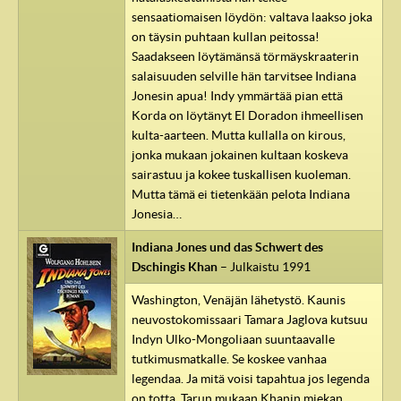
sensaatiomaisen löydön: valtava laakso joka
on täysin puhtaan kullan peitossa!
Saadakseen löytämänsä törmäyskraaterin
salaisuuden selville hän tarvitsee Indiana
Jonesin apua! Indy ymmärtää pian että
Korda on löytänyt El Doradon ihmeellisen
kulta-aarteen. Mutta kullalla on kirous,
jonka mukaan jokainen kultaan koskeva
sairastuu ja kokee tuskallisen kuoleman.
Mutta tämä ei tietenkään pelota Indiana
Jonesia…
Indiana Jones und das Schwert des
Dschingis Khan
– Julkaistu 1991
Washington, Venäjän lähetystö. Kaunis
neuvostokomissaari Tamara Jaglova kutsuu
Indyn Ulko-Mongoliaan suuntaavalle
tutkimusmatkalle. Se koskee vanhaa
legendaa. Ja mitä voisi tapahtua jos legenda
on totta. Tarun mukaan Khanin miekan