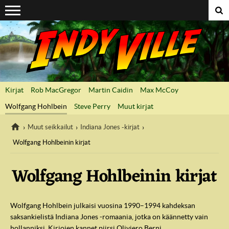
Suoraan sisältöön
Kirjat
Rob MacGregor
Martin Caidin
Max McCoy
Wolfgang Hohlbein
Steve Perry
Muut kirjat
Muut seikkailut
Indiana Jones -kirjat
Wolfgang Hohlbeinin kirjat
IndyVille
Wolfgang Hohlbeinin kirjat
Wolfgang Hohlbein julkaisi vuosi­na 1990–1994 kahdeksan
saksankielistä Indiana Jones -romaania, jotka on käännetty vain
hollanniksi. Kirjojen kannet piirsi Oliviero Berni.