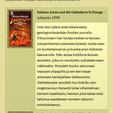
Indiana Jones und die Gefiederte Schlange
–
Julkaistu 1990
Indy etsii jälkiä amerikkalaisesta
geologiystävästään Andien juurella.
Vihoviimein hän löytää miehen erikoisen
intiaaniheimon pienestä kylästä, mutta mies
on kuolemansairas ja kuolee pian Indianan
käsivarsille. Hän antaa Indylle erikoisen
amuletin, joka on muotoiltu sulkakäärmeen
näköiseksi. Amuletti kuului aikoinaan
mayojen ylipapille ja sen kerrotaan
IndyVille
antaneen kantajalleen taikavoimia.
Valitettavasti amuletti tuo Indylle vain
ongelmia kun hänestä tulee vihamielisen
heimon maalitaulu, heimon joka tekee mitä
tahansa saadakseen esineen takaisin
omistukseensa…