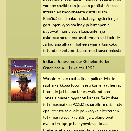
vanhan savikiekon joka on peräisin Anasazi-
intiaanien kadonneesta kulttuurista.
Rämäpäisellä pakomatkalla gangsterien ja
gorillojen kynsistä Indy ja kumppanit
päätyvät muinaiseen kaupunkiin ja
uskomattomien mittasuhteiden seikkailulle.
Ja Indiana alkaa hiljalleen ymmärtää koko
totuuden: voit polttaa sormesi savenpalasta.
Indiana Jones und das Geheimnis der
Osterinseln
– Julkaistu 1992
Washinton on rauhallinen paikka. Mutta
rauha kaikkoaa lopullisesti kun eräät herrat
Franklin ja Delano lähestyvät Indiana
Jonesia pienen pyynnön kanssa. Se koskee
tutkimusmatkaa Pääsiäissaarelle, mutta Indy
epäilee että se ei ole pelkkä yksinkertainen
tutkimusreissu. Franklin ja Delano ovat
ovelia kettuja, ja he hymyilevät liikaa.
Etelämerellä käynnissä olevan saksalaisen