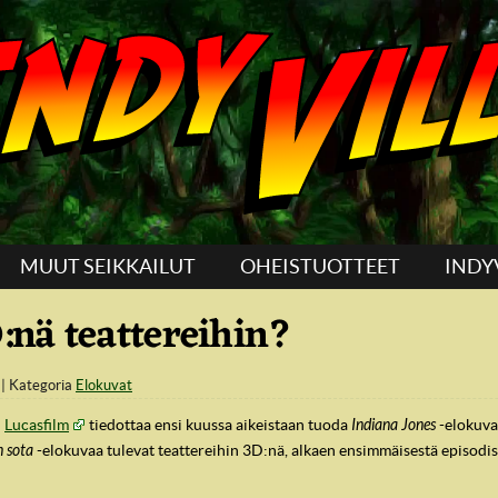
MUUT SEIKKAILUT
OHEISTUOTTEET
INDY
D:nä teattereihin?
Kategoria
Elokuvat
Lucasfilm
tiedottaa ensi kuussa aikeistaan tuoda
Indiana Jones
-elokuva
n sota
-elokuvaa tulevat teattereihin 3D:nä, alkaen ensimmäisestä episodi