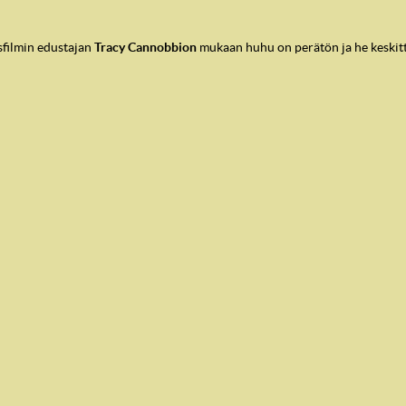
asfilmin edustajan
Tracy Cannobbion
mukaan huhu on perätön ja he keskitty