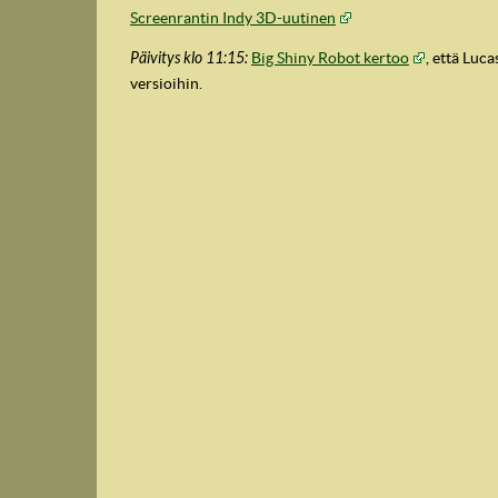
Screenrantin Indy 3D-uutinen
Päivitys klo 11:15:
Big Shiny Robot kertoo
, että Luc
versioihin.
IndyVille