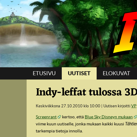
Suoraan sisältöön
ETUSIVU
UUTISET
ELOKUVAT
Indy-leffat tulossa 3
Keskiviikkona 27.10.2010 klo 10:00
Uutisen kirjoitti
VP
Screenrant
kertoo, että
Blue Sky Disneyn mukaan
viime kuun uutiselle, jonka mukaan kaikki kuusi
Tähtie
tarkempia tietoja innolla.