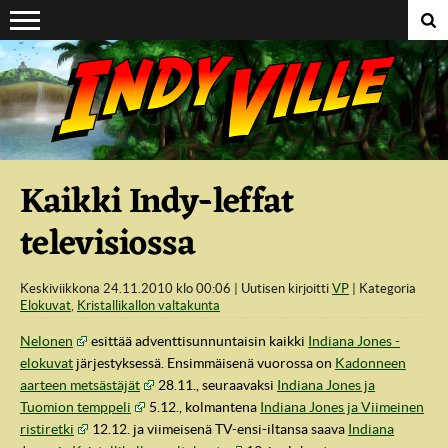
Suoraan sisältöön
Kaikki Indy-leffat
televisiossa
Keskiviikkona 24.11.2010 klo 00:06
Uutisen kirjoitti
VP
Kategoria
Elokuvat
,
Kristallikallon valtakunta
Nelonen
esittää adventtisunnuntaisin kaikki
Indiana Jones -
elokuvat
järjestyksessä. Ensimmäisenä vuorossa on
Kadonneen
aarteen metsästäjät
28.11., seuraavaksi
Indiana Jones ja
Tuomion temppeli
5.12., kolmantena
Indiana Jones ja Viimeinen
ristiretki
12.12. ja viimeisenä TV-ensi-iltansa saava
Indiana