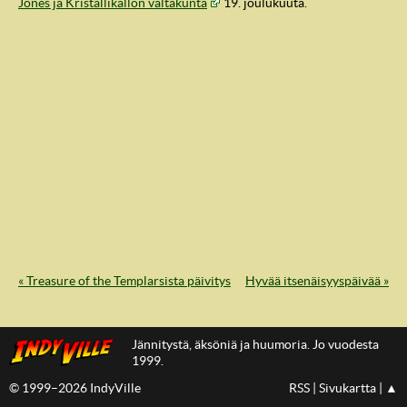
Jones ja Kristallikallon valtakunta
19. joulukuuta.
IndyVille
« Treasure of the Templarsista päivitys
Hyvää itsenäisyyspäivää »
Jännitystä, äksöniä ja huumoria. Jo vuodesta
1999.
© 1999–2026 IndyVille
RSS
|
Sivukartta
|
▲
IndyVillen