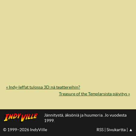
« Indy-leffat tulossa 3D:nä teattereihin?
IndyVille
Treasure of the Templarsista päivitys »
Jännitystä, äksöniä ja huumoria. Jo vuodesta
1999.
© 1999–2026 IndyVille
RSS
|
Sivukartta
|
▲
IndyVillen