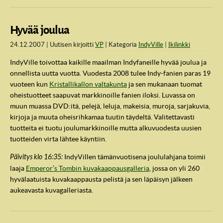
Hyvää joulua
24.12.2007
Uutisen kirjoitti
VP
Kategoria
IndyVille
Ikilinkki
IndyVille toivottaa kaikille maailman Indyfaneille hyvää joulua ja
onnellista uutta vuotta. Vuodesta 2008 tulee Indy-fanien paras 19
vuoteen kun
Kristallikallon valtakunta
ja sen mukanaan tuomat
oheistuotteet saapuvat markkinoille fanien iloksi. Luvassa on
muun muassa DVD:itä, pelejä, leluja, makeisia, muroja, sarjakuvia,
kirjoja ja muuta oheisrihkamaa tuutin täydeltä. Valitettavasti
tuotteita ei tuotu joulumarkkinoille mutta alkuvuodesta uusien
tuotteiden virta lähtee käyntiin.
Päivitys klo 16:35:
IndyVillen tämänvuotisena joululahjana toimii
laaja
Emperor’s Tombin kuvakaappausgalleria
, jossa on yli 260
hyvälaatuista kuvakaappausta pelistä ja sen läpäisyn jälkeen
aukeavasta kuvagalleriasta.