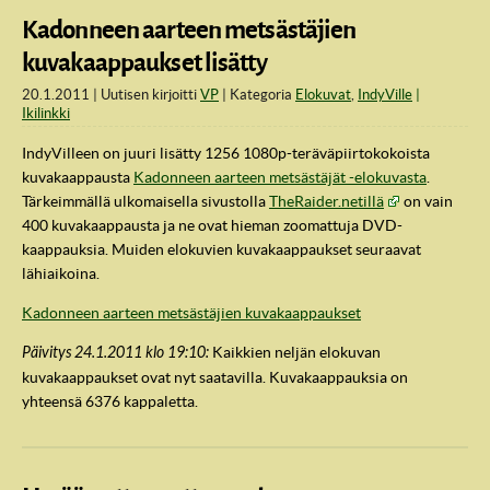
Kadonneen aarteen metsästäjien
kuvakaappaukset lisätty
20.1.2011
Uutisen kirjoitti
VP
Kategoria
Elokuvat
,
IndyVille
Ikilinkki
IndyVilleen on juuri lisätty 1256 1080p-teräväpiirtokokoista
kuvakaappausta
Kadonneen aarteen metsästäjät -elokuvasta
.
Tärkeimmällä ulkomaisella sivustolla
TheRaider.netillä
on vain
400 kuvakaappausta ja ne ovat hieman zoomattuja DVD-
kaappauksia. Muiden elokuvien kuvakaappaukset seuraavat
lähiaikoina.
Kadonneen aarteen metsästäjien kuvakaappaukset
Päivitys 24.1.2011 klo 19:10:
Kaikkien neljän elokuvan
kuvakaappaukset ovat nyt saatavilla. Kuvakaappauksia on
yhteensä 6376 kappaletta.