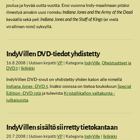
joulua ja hyvää uutta vuotta. Ensi vuonna Indy-maailmaan pitäisi
ilmestyä ainakin uusi romsku
Indiana Jones and the Army of the Dead
keväällä sekä peli
Indiana Jones and the Staff of Kings
(ei vielä
virallinen nimi) syksyllä.
IndyVillen DVD-tiedot yhdistetty
16.8.2008
Uutisen kirjoitti
VP
Kategoria
IndyVille
,
Oheistuotteet ja
DVD:t
Ikilinkki
IndyVillen DVD-sivut on yhdistetty yhden katon alle nimellä
Indiana Jones -DVD:t
, lisäksi osiossa on tietoa toukokuun
Special
Edition -DVD:istä
ja tulevista
Kristallikallon valtakunta -
julkaisuista
.
IndyVillen sisältö siirretty tietokantaan
20.7.2008
Uutisen kirjoitti
VP
Kategoria
IndyVille
Ikilinkki