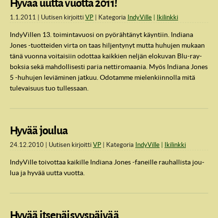
Hyvää uutta vuotta 2011!
1.1.2011
Uutisen kirjoitti
VP
Kategoria
IndyVille
Ikilinkki
IndyVillen 13. toimintavuosi on pyörähtänyt käyntiin. Indiana
Jones -tuotteiden virta on taas hiljentynyt mutta huhujen mukaan
tänä vuonna voitaisiin odottaa kaikkien neljän elokuvan Blu-ray-
boksia sekä mahdollisesti paria nettiromaania. Myös Indiana Jones
5 -huhujen leviäminen jatkuu. Odotamme mielenkiinnolla mitä
tulevaisuus tuo tullessaan.
Hyvää joulua
24.12.2010
Uutisen kirjoitti
VP
Kategoria
IndyVille
Ikilinkki
In­dy­Vil­le toi­vot­taa kai­kil­le In­dia­na Jones -fa­neil­le rau­hal­lis­ta jou­
lua ja hyvää uutta vuot­ta.
Hyvää itsenäisyyspäivää