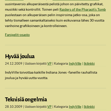
uusintaversio alkuperäisestä pelistä johon on päivitetty grafiikat,
musiikki sekä kontrollit. Toinen peli
Raiders of the Pharaoh’s Tomb
puolestaan on alkuperäisen pelin inspiroima jatko-osa, joka on
tehty tismalleen samankaltaiseksi kuin esikuvansa lähes 30 vuotta
vanhoine grafiikoineen ja kontrolleineen.
Fanipelit-osasto
Hyvää joulua
24.12.2009
Uutisen kirjoitti
VP
Kategoria
IndyVille
Ikilinkki
IndyVille toivottaa kaikille Indiana Jones -faneille rauhallista
joulua ja hyvää uutta vuotta.
Teknisiä ongelmia
28.10.2009
Uutisen kirjoitti
VP
Kategoria
IndyVille
Ikilinkki