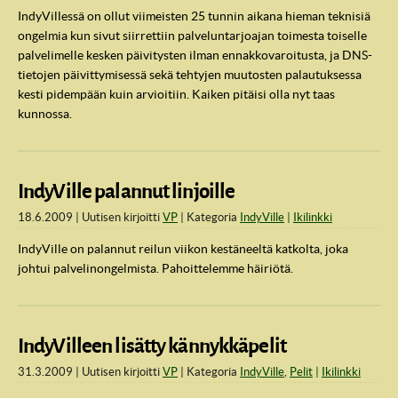
IndyVillessä on ollut viimeisten 25 tunnin aikana hieman teknisiä
ongelmia kun sivut siirrettiin palveluntarjoajan toimesta toiselle
palvelimelle kesken päivitysten ilman ennakkovaroitusta, ja DNS-
tietojen päivittymisessä sekä tehtyjen muutosten palautuksessa
kesti pidempään kuin arvioitiin. Kaiken pitäisi olla nyt taas
kunnossa.
IndyVille palannut linjoille
18.6.2009
Uutisen kirjoitti
VP
Kategoria
IndyVille
Ikilinkki
IndyVille on palannut reilun viikon kestäneeltä katkolta, joka
johtui palvelinongelmista. Pahoittelemme häiriötä.
IndyVilleen lisätty kännykkäpelit
31.3.2009
Uutisen kirjoitti
VP
Kategoria
IndyVille
,
Pelit
Ikilinkki