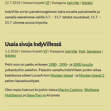
22.7.2010
Uutisen kirjoitti
VP
Kategoria
IndyVille
Ikilinkki
IndyVille siirtyi palvelinongelmien takia toiselle palvelimelle ja
samalla menetimme välillä 3.7. – 11.7. tehdyt muutokset, 11.7. –
21.7. olimme poissa linjoilta.
Uusia sivuja IndyVillessä
1.2.2010
Uutisen kirjoitti
VP
Kategoria
IndyVille
,
Pelit
,
Sekalaista
Ikilinkki
Pelit-osio on jaettu erikseen
1980
-,
1990
– ja
2000-luvulla
julkaistuihin peleihin. Palautin samalla IndyVilleen jonkin aikaa
kadoksissa olleet LucasArtsin
Monkey Island
– ja
Monkey Island 2
-
pelien läpipeluuohjeet.
Olen myös lisännyt kirjoihin tietoa
Martin Caidinin
,
Wolfgang
Hohlbeinin
ja
Steve Perryn
kirjoista.