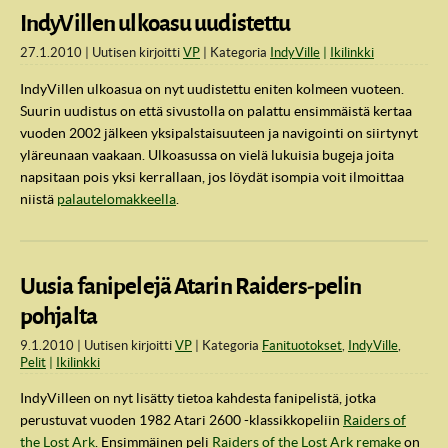
IndyVillen ulkoasu uudistettu
27.1.2010
Uutisen kirjoitti
VP
Kategoria
IndyVille
Ikilinkki
IndyVillen ulkoasua on nyt uudistettu eniten kolmeen vuoteen.
Suurin uudistus on että sivustolla on palattu ensimmäistä kertaa
vuoden 2002 jälkeen yksipalstaisuuteen ja navigointi on siirtynyt
yläreunaan vaakaan. Ulkoasussa on vielä lukuisia bugeja joita
napsitaan pois yksi kerrallaan, jos löydät isompia voit ilmoittaa
niistä
palautelomakkeella
.
Uusia fanipelejä Atarin Raiders-pelin
pohjalta
9.1.2010
Uutisen kirjoitti
VP
Kategoria
Fanituotokset
,
IndyVille
,
Pelit
Ikilinkki
IndyVilleen on nyt lisätty tietoa kahdesta fanipelistä, jotka
perustuvat vuoden 1982 Atari 2600 -klassikkopeliin
Raiders of
the Lost Ark
. Ensimmäinen peli
Raiders of the Lost Ark remake
on