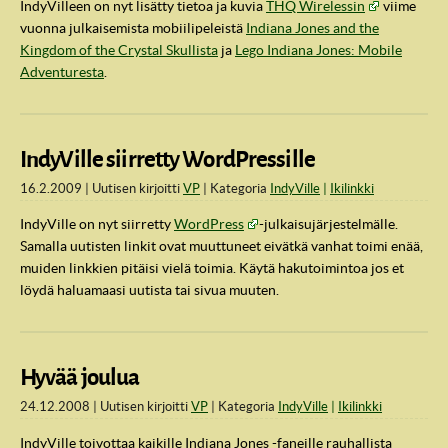
IndyVilleen on nyt lisätty tietoa ja kuvia
THQ Wirelessin
viime
vuonna julkaisemista mobiilipeleistä
Indiana Jones and the
Kingdom of the Crystal Skullista
ja
Lego Indiana Jones: Mobile
Adventuresta
.
IndyVille siirretty WordPressille
16.2.2009
Uutisen kirjoitti
VP
Kategoria
IndyVille
Ikilinkki
IndyVille on nyt siirretty
WordPress
-julkaisujärjestelmälle.
Samalla uutisten linkit ovat muuttuneet eivätkä vanhat toimi enää,
muiden linkkien pitäisi vielä toimia. Käytä hakutoimintoa jos et
löydä haluamaasi uutista tai sivua muuten.
Hyvää joulua
24.12.2008
Uutisen kirjoitti
VP
Kategoria
IndyVille
Ikilinkki
IndyVille toivottaa kaikille Indiana Jones -faneille rauhallista