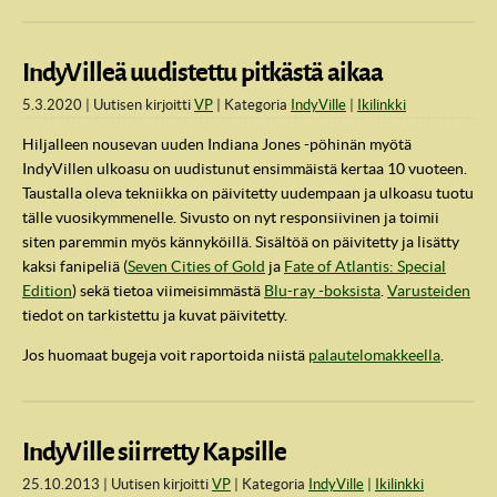
IndyVilleä uudistettu pitkästä aikaa
5.3.2020
Uutisen kirjoitti
VP
Kategoria
IndyVille
Ikilinkki
Hiljalleen nousevan uuden Indiana Jones -pöhinän myötä
IndyVillen ulkoasu on uudistunut ensimmäistä kertaa 10 vuoteen.
Taustalla oleva tekniikka on päivitetty uudempaan ja ulkoasu tuotu
tälle vuosikymmenelle. Sivusto on nyt responsiivinen ja toimii
siten paremmin myös kännyköillä. Sisältöä on päivitetty ja lisätty
kaksi fanipeliä (
Seven Cities of Gold
ja
Fate of Atlantis: Special
Edition
) sekä tietoa viimeisimmästä
Blu-ray -boksista
.
Varusteiden
tiedot on tarkistettu ja kuvat päivitetty.
Jos huomaat bugeja voit raportoida niistä
palautelomakkeella
.
IndyVille siirretty Kapsille
25.10.2013
Uutisen kirjoitti
VP
Kategoria
IndyVille
Ikilinkki