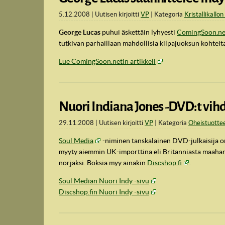
5.12.2008
Uutisen kirjoitti
VP
Kategoria
Kristallikallo
George Lucas
puhui äskettäin lyhyesti
ComingSoon.ne
tutkivan parhaillaan mahdollisia kilpajuoksun kohteita, 
Lue ComingSoon.netin artikkeli
Nuori Indiana Jones -DVD:t vi
29.11.2008
Uutisen kirjoitti
VP
Kategoria
Oheistuotte
Soul Media
-niminen tanskalainen DVD-julkaisija 
myyty aiemmin UK-importtina eli Britanniasta maahant
norjaksi. Boksia myy ainakin
Discshop.fi
.
Soul Median Nuori Indy -sivu
Discshop.fin Nuori Indy -sivu