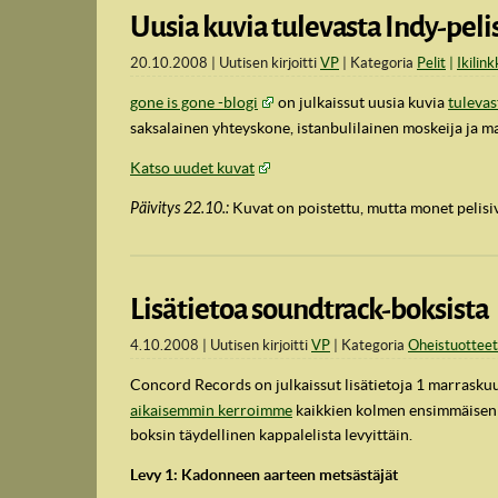
Uusia kuvia tulevasta Indy-peli
20.10.2008
Uutisen kirjoitti
VP
Kategoria
Pelit
Ikilink
gone is gone -blogi
on julkaissut uusia kuvia
tulevas
saksalainen yhteyskone, istanbulilainen moskeija ja m
Katso uudet kuvat
Päivitys 22.10.:
Kuvat on poistettu, mutta monet pelisi
Lisätietoa soundtrack-boksista
4.10.2008
Uutisen kirjoitti
VP
Kategoria
Oheistuotteet
Concord Records on julkaissut lisätietoja 1 marraskuu
aikaisemmin kerroimme
kaikkien kolmen ensimmäisen e
boksin täydellinen kappalelista levyittäin.
Levy 1: Kadonneen aarteen metsästäjät