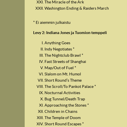
The Miracle of the Ark
Washington Ending & Raiders March
* Ei aiemmin julkaistu
Levy 2: Indiana Jones ja Tuomion temppeli
Anything Goes
Indy Negotiates *
The Nightclub Brawl *
Fast Streets of Shanghai
Map/Out of Fuel *
Slalom on Mt. Humol
Short Round’s Theme
The Scroll/To Pankot Palace *
Nocturnal Activities
Bug Tunnel/Death Trap
Approaching the Stones *
Children in Chains
The Temple of Doom
Short Round Escapes *