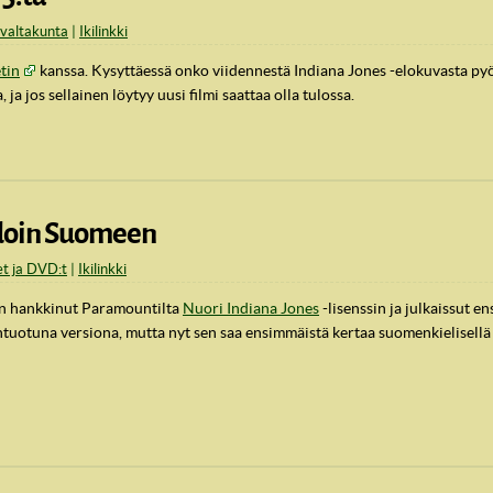
n valtakunta
Ikilinkki
tin
kanssa. Kysyttäessä onko viidennestä Indiana Jones -elokuvasta pyö
ja jos sellainen löytyy uusi filmi saattaa olla tulossa.
hdoin Suomeen
et ja DVD:t
Ikilinkki
on hankkinut Paramountilta
Nuori Indiana Jones
-lisenssin ja julkaissut 
uotuna versiona, mutta nyt sen saa ensimmäistä kertaa suomenkielisellä t