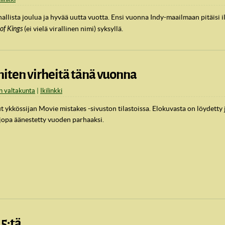
auhallista joulua ja hyvää uutta vuotta. Ensi vuonna Indy-maailmaan pitäisi
 of Kings
(ei vielä virallinen nimi) syksyllä.
niten virheitä tänä vuonna
on valtakunta
Ikilinkki
ykkössijan Movie mistakes -sivuston tilastoissa. Elokuvasta on löydetty 
 jopa äänestetty vuoden parhaaksi.
5:tä