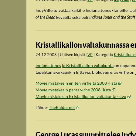
IndyVille toivottaa kaikille Indiana Jones -faneille r
of the Dead
keväällä sekä peli
Indiana Jones and the Staff
Kristallikallon valtakunnassa e
24.12.2008
Uutisen kirjoitti
VP
Kategoria
Kristallikall
Indiana Jones ja Kristallikallon valtakunta
on napannut 
tapahtuma-aikaankin liittyviä. Elokuvan eräs virhe on
IndyVille
Movie mistakesin eniten virheitä 2008 -lista
Movie mistakesin paras virhe 2008 -lista
Movie mistakesin Kristallikallon valtakunta -sivu
Lähde:
TheRaider.net
George Lucas suunnittelee Indy 