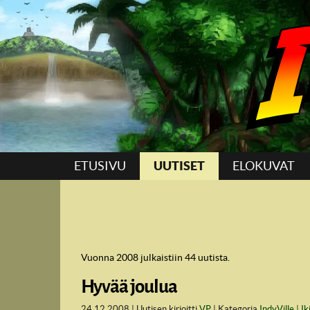
Suoraan sisältöön
ETUSIVU
UUTISET
ELOKUVAT
Vuonna 2008 julkaistiin 44 uutista.
Hyvää joulua
24.12.2008
Uutisen kirjoitti
VP
Kategoria
IndyVille
Ik