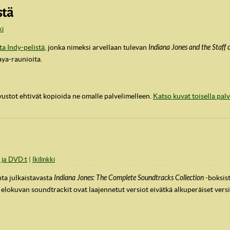
stä
ki
ta Indy-pelistä
, jonka nimeksi arvellaan tulevan
Indiana Jones and the Staff 
aya-raunioita.
vustot ehtivät kopioida ne omalle palvelimelleen.
Katso kuvat toisella pal
 ja DVD:t
Ikilinkki
ta julkaistavasta
Indiana Jones: The Complete Soundtracks Collection
-boksist
lokuvan soundtrackit ovat laajennetut versiot eivätkä alkuperäiset versi