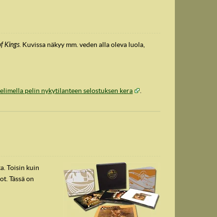
of Kings
. Kuvissa näkyy mm. veden alla oleva luola,
velimella pelin nykytilanteen selostuksen kera
.
a. Toisin kuin
ot. Tässä on