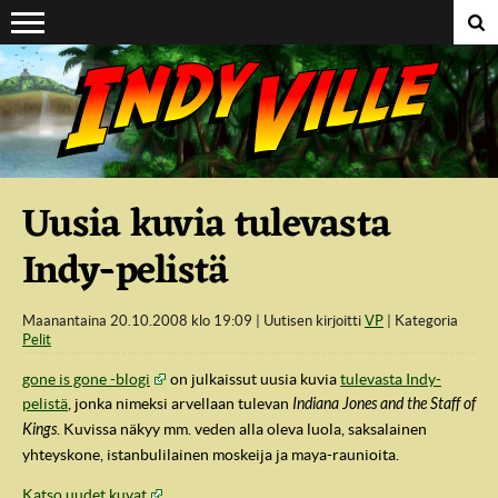
Suoraan sisältöön
Uusia kuvia tulevasta
Indy-pelistä
Maanantaina 20.10.2008 klo 19:09
Uutisen kirjoitti
VP
Kategoria
Pelit
gone is gone -blogi
on julkaissut uusia kuvia
tulevasta Indy-
pelistä
, jonka nimeksi arvellaan tulevan
Indiana Jones and the Staff of
Kings
. Kuvissa näkyy mm. veden alla oleva luola, saksalainen
yhteyskone, istanbulilainen moskeija ja maya-raunioita.
Katso uudet kuvat