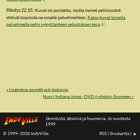
Päivitys 22.10.:
Kuvat on poistettu, mutta monet pelisivustot
ehtivät kopioida ne omalle palvelimelleen.
Katso kuvat toisella
palvelimella pelin nykytilanteen selostuksen kera
.
« Lisätietoa soundtrack-boksista
IndyVille
Nuori Indiana Jones -DVD:t vihdoin Suomeen »
Jännitystä, äksöniä ja huumoria. Jo vuodesta
1999.
© 1999–2026 IndyVille
RSS
|
Sivukartta
|
▲
IndyVillen