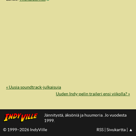
« Uusia soundtrack-julkaisuja
IndyVille
Uuden Indy-pelin traileri ensi viikolla? »
Jännitystä, äksöniä ja huumoria. Jo vuodesta
1999.
© 1999–2026 IndyVille
RSS
|
Sivukartta
|
▲
IndyVillen