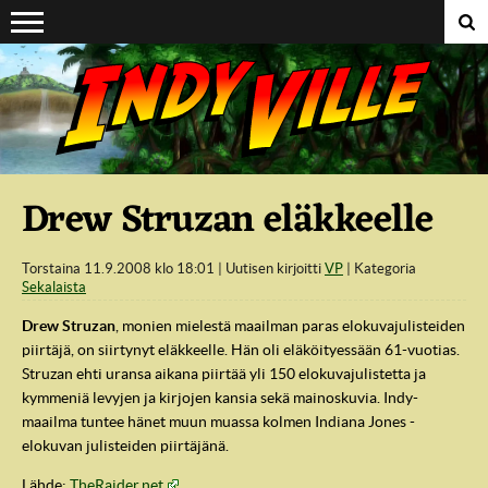
Suoraan sisältöön
Drew Struzan eläkkeelle
Torstaina 11.9.2008 klo 18:01
Uutisen kirjoitti
VP
Kategoria
Sekalaista
Drew Struzan
, monien mielestä maailman paras elokuvajulisteiden
piirtäjä, on siirtynyt eläkkeelle. Hän oli eläköityessään 61-vuotias.
Struzan ehti uransa aikana piirtää yli 150 elokuvajulistetta ja
kymmeniä levyjen ja kirjojen kansia sekä mainoskuvia. Indy-
maailma tuntee hänet muun muassa kolmen Indiana Jones -
elokuvan julisteiden piirtäjänä.
Lähde:
TheRaider.net