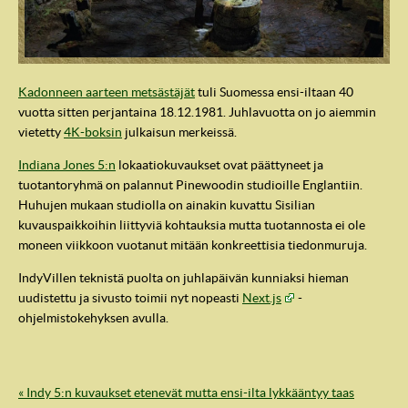
Kadonneen aarteen metsästäjät
tuli Suomessa ensi-iltaan 40
vuotta sitten perjantaina 18.12.1981. Juhlavuotta on jo aiemmin
vietetty
4K-boksin
julkaisun merkeissä.
Indiana Jones 5:n
lokaatiokuvaukset ovat päättyneet ja
tuotantoryhmä on palannut Pinewoodin studioille Englantiin.
Huhujen mukaan studiolla on ainakin kuvattu Sisilian
kuvauspaikkoihin liittyviä kohtauksia mutta tuotannosta ei ole
moneen viikkoon vuotanut mitään konkreettisia tiedonmuruja.
IndyVille
IndyVillen teknistä puolta on juhlapäivän kunniaksi hieman
uudistettu ja sivusto toimii nyt nopeasti
Next.js
-
ohjelmistokehyksen avulla.
« Indy 5:n kuvaukset etenevät mutta ensi-ilta lykkääntyy taas