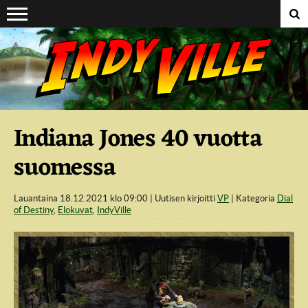
Suoraan sisältöön
Indiana Jones 40 vuotta
suomessa
Lauantaina 18.12.2021 klo 09:00
Uutisen kirjoitti
VP
Kategoria
Dial
of Destiny
,
Elokuvat
,
IndyVille