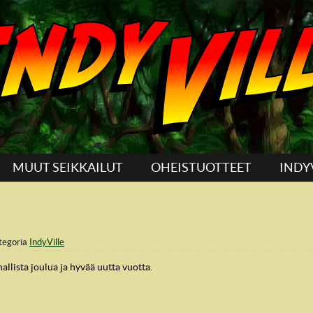
MUUT SEIKKAILUT
OHEISTUOTTEET
INDY
tegoria
IndyVille
hallista joulua ja hyvää uutta vuotta.