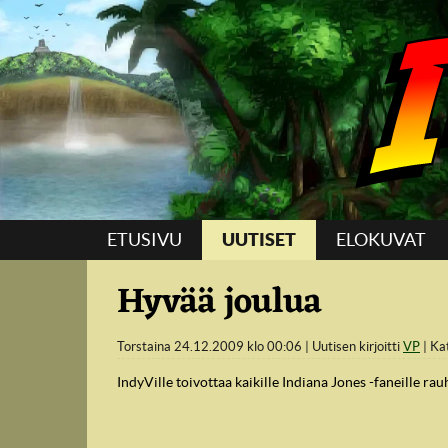
Suoraan sisältöön
ETUSIVU
UUTISET
ELOKUVAT
Hyvää joulua
Torstaina 24.12.2009 klo 00:06
Uutisen kirjoitti
VP
Ka
IndyVille toivottaa kaikille Indiana Jones -faneille rau