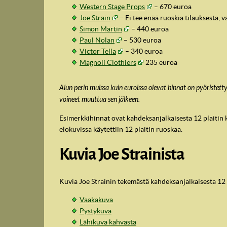
Western Stage Props
–
670
euroa
Joe Strain
– Ei tee enää ruoskia tilauksesta, 
Simon Martin
–
440
euroa
Paul Nolan
–
530
euroa
Victor Tella
–
340
euroa
Magnoli Clothiers
235
euroa
Alun perin muissa kuin euroissa olevat hinnat on pyöriste
voineet muuttua sen jälkeen.
Esimerkkihinnat ovat kahdeksanjalkaisesta 12 plaitin 
elokuvissa käytettiin 12 plaitin ruoskaa.
Kuvia Joe Strainista
Kuvia Joe Strainin tekemästä kahdeksanjalkaisesta 12
Vaakakuva
Pystykuva
Lähikuva kahvasta