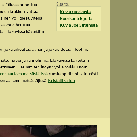
lla. Oikeaa punottua
 eli kräkkeri ylittää
Kuvia ruoskasta
nen voi itse kuvitella
Ruoskantekijöitä
ka voi aiheuttaa
Kuvia Joe Strainista
ta. Elokuvissa käytettiin
i joka aiheuttaa äänen ja joka sidotaan fooliin.
ettu nuppi ja rannehihna. Elokuvissa käytettiin
metriseen. Useimmiten Indyn vyöllä roikkui noin
en aarteen metsästäjissä
ruoskanpidin oli kiinteästi
een aarteen metsästäjissä.
Kristallikallon