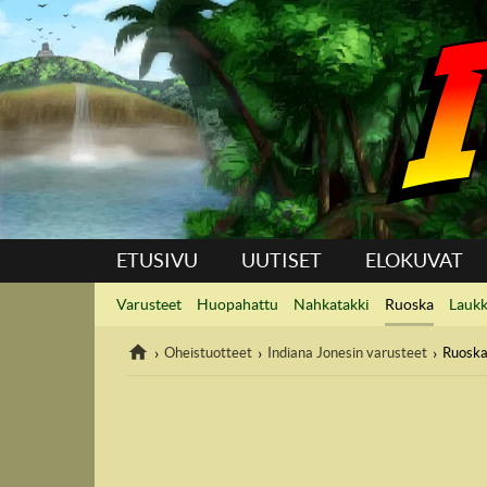
Suoraan sisältöön
ETUSIVU
UUTISET
ELOKUVAT
Varusteet
Huopahattu
Nahkatakki
Ruoska
Lauk
Oheistuotteet
Indiana Jonesin varusteet
Ruosk
IndyVille