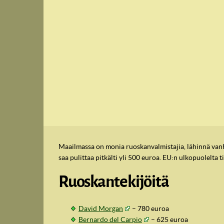
Maailmassa on monia ruoskanvalmistajia, lähinnä vanho
saa pulittaa pitkälti yli 500 euroa. EU:n ulkopuolelta ti
Ruoskantekijöitä
David Morgan
–
780
euroa
Bernardo del Carpio
–
625
euroa