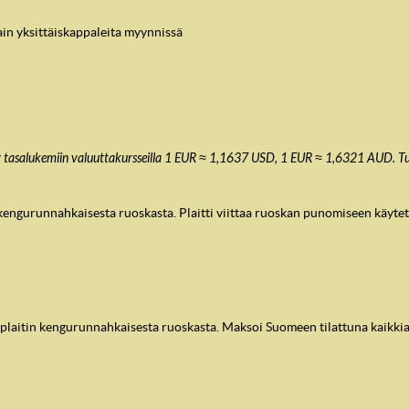
vain yksittäiskappaleita myynnissä
tty tasalukemiin valuuttakursseilla 1 EUR ≈ 1,1637 USD, 1 EUR ≈ 1,6321 AUD. Tu
kengurunnahkaisesta ruoskasta. Plaitti viittaa ruoskan punomiseen käytet
 plaitin kengurunnahkaisesta ruoskasta. Maksoi Suomeen tilattuna kaikki