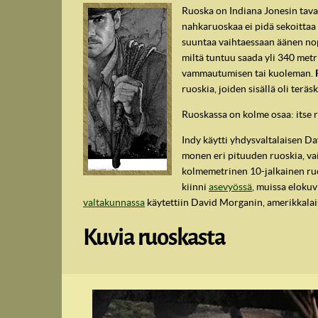
Ruoska on Indiana Jonesin tavar
nahkaruoskaa ei pidä sekoittaa 
suuntaa vaihtaessaan äänen nop
miltä tuntuu saada yli 340 metr
vammautumisen tai kuoleman.
ruoskia, joiden sisällä oli teräs
Ruoskassa on kolme osaa: itse r
Indy käytti yhdysvaltalaisen D
monen eri pituuden ruoskia, vai
kolmemetrinen 10-jalkainen ruos
IndyVille
kiinni
asevyössä
, muissa eloku
valtakunnassa
käytettiin David Morganin, amerikkalais
Kuvia ruoskasta