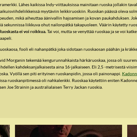
amerkki. Lähes kaikissa Indy-viittauksissa mainitaan ruoska jollakin tava
aikuisviihdeliikkeissä myytäviin leikkiruoskiin. Ruoskan päässä oleva solmu
euden, mikä aiheuttaa äänivallin hajoamisen ja kovan paukahduksen. Jokai
iä sekunnissa liikkuva ohut nailonpätkä takapuoleen. Väärin käytetty ruos
Ruoskasta ei voi roikkua.
Tai voi, mutta se venyttää ruoskaa ja se voi katke
kaapeli.
uoskaosa, fooli eli nahanpätkä joka sidotaan ruoskaosan päähän ja kräkker
avid Morganin tekemää kengurunnahkaista härkäruoskaa, jossa oli suurenn
hdellen kahdeksanjalkaisesta aina 16-jalkaiseen. Eli 2,5 -metrisestä viisi
ka. Vyöllä sen piti erityinen ruoskanpidin, jossa oli painonappi.
Kadonne
vissa ruoskanpitimessä oli nahkalenkki. Ruoskaa käytettiin eniten Kadonn
en Joe Strainin ja australialaisen Terry Jackan ruoskia.