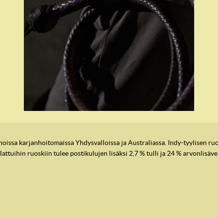
issa karjanhoitomaissa Yhdysvalloissa ja Australiassa. Indy-tyylisen ruo
lattuihin ruoskiin tulee postikulujen lisäksi 2,7 % tulli ja 24 % arvonlisäve