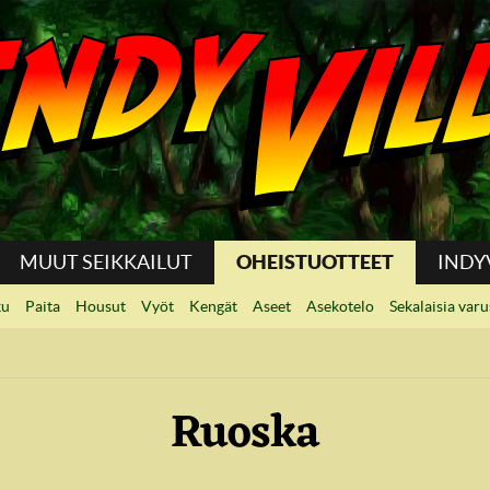
MUUT SEIKKAILUT
OHEISTUOTTEET
INDY
ku
Paita
Housut
Vyöt
Kengät
Aseet
Asekotelo
Sekalaisia varu
a
Ruoska