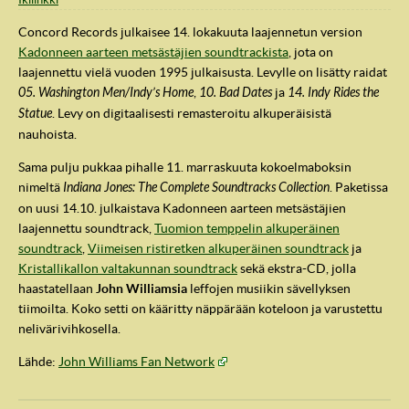
Concord Records julkaisee 14. lokakuuta laajennetun version
Kadonneen aarteen metsästäjien soundtrackista
, jota on
laajennettu vielä vuoden 1995 julkaisusta. Levylle on lisätty raidat
05. Washington Men/Indy’s Home
,
10. Bad Dates
ja
14. Indy Rides the
Statue
. Levy on digitaalisesti remasteroitu alkuperäisistä
nauhoista.
Sama pulju pukkaa pihalle 11. marraskuuta kokoelmaboksin
nimeltä
Indiana Jones: The Complete Soundtracks Collection
. Paketissa
on uusi 14.10. julkaistava Kadonneen aarteen metsästäjien
laajennettu soundtrack,
Tuomion temppelin alkuperäinen
soundtrack
,
Viimeisen ristiretken alkuperäinen soundtrack
ja
Kristallikallon valtakunnan soundtrack
sekä ekstra-CD, jolla
haastatellaan
John Williamsia
leffojen musiikin sävellyksen
tiimoilta. Koko setti on kääritty näppärään koteloon ja varustettu
nelivärivihkosella.
Lähde:
John Williams Fan Network