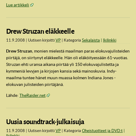
Lue artikkeli
Drew Struzan eläkkeelle
11.9.2008
Uutisen kirjoitti
VP
Kategoria
Sekalaista
Ikilinkki
Drew Struzan
, monien mielestä maailman paras elokuvajulisteiden
piirtäjä, on siirtynyt eläkkeelle. Hän oli eläköityessään 61-vuotias.
Struzan ehti uransa aikana piirtää yli 150 elokuvajulistetta ja
kymmeniä levyjen ja kirjojen kansia sekä mainoskuvia. Indy-
maailma tuntee hänet muun muassa kolmen Indiana Jones -
elokuvan julisteiden piirtäjänä.
IndyVille
Lähde:
TheRaider.net
Uusia soundtrack-julkaisuja
11.9.2008
Uutisen kirjoitti
VP
Kategoria
Oheistuotteet ja DVD:t
Ikilinkki