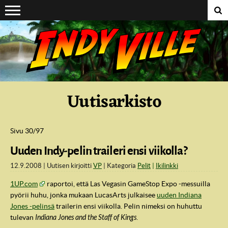
Suoraan sisältöön
Uutisarkisto
Sivu 30/97
Uuden Indy-pelin traileri ensi viikolla?
12.9.2008
Uutisen kirjoitti
VP
Kategoria
Pelit
Ikilinkki
1UP.com
raportoi, että Las Vegasin GameStop Expo -messuilla
pyörii huhu, jonka mukaan LucasArts julkaisee
uuden Indiana
Jones -pelinsä
trailerin ensi viikolla. Pelin nimeksi on huhuttu
tulevan
Indiana Jones and the Staff of Kings
.