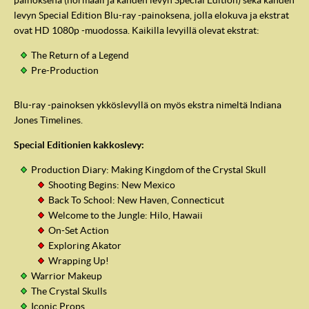
painoksena (normaali ja kahden levyn Special Edition) sekä kahden
levyn Special Edition Blu-ray -painoksena, jolla elokuva ja ekstrat
ovat HD 1080p -muodossa. Kaikilla levyillä olevat ekstrat:
The Return of a Legend
Pre-Production
Blu-ray -painoksen ykköslevyllä on myös ekstra nimeltä Indiana
Jones Timelines.
Special Editionien kakkoslevy:
Production Diary: Making Kingdom of the Crystal Skull
Shooting Begins: New Mexico
Back To School: New Haven, Connecticut
Welcome to the Jungle: Hilo, Hawaii
On-Set Action
Exploring Akator
Wrapping Up!
Warrior Makeup
The Crystal Skulls
Iconic Props