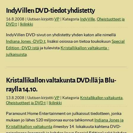
IndyVillen DVD-tiedot yhdistetty
16.8.2008
Uutisen kirjoitti
VP
Kategoria
IndyVille
,
Oheistuotteet ja
DVD:t
Ikilinkki
IndyVillen DVD-sivut on yhdistetty yhden katon alle nimellä
Indiana Jones -DVD:t
, lisäksi osiossa on tietoa toukokuun
Special
Edition -DVD:istä
ja tulevista
Kristallikallon valtakunta -
julkaisuista
.
Kristallikallon valtakunta DVD:llä ja Blu-
raylla 14.10.
13.8.2008
Uutisen kirjoitti
VP
Kategoria
Kristallikallon valtakunta
,
Oheistuotteet ja DVD:t
Ikilinkki
Paramount Home Entertainment on julkaissut tiedotteen, jonka
mukaan jo lähes 520 miljoonaa euroa tahkonnut
Indiana Jones ja
Kristallikallon valtakunta
ilmestyy 14. lokakuuta kahtena DVD-