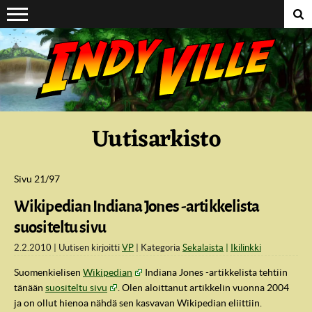
Suoraan sisältöön
Uutisarkisto
Sivu 21/97
Wikipedian Indiana Jones -artikkelista
suositeltu sivu
2.2.2010
Uutisen kirjoitti
VP
Kategoria
Sekalaista
Ikilinkki
Suomenkielisen
Wikipedian
Indiana Jones -artikkelista tehtiin
tänään
suositeltu sivu
. Olen aloittanut artikkelin vuonna 2004
ja on ollut hienoa nähdä sen kasvavan Wikipedian eliittiin.