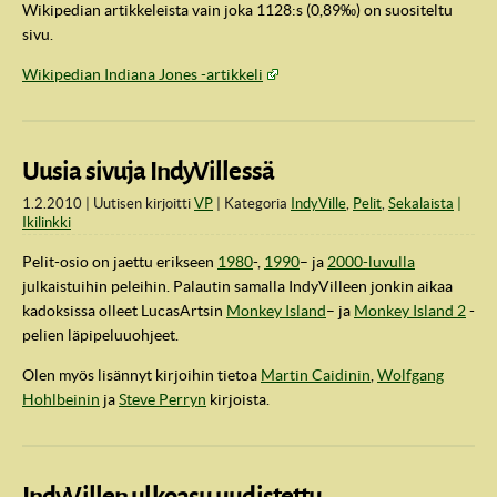
Wikipedian artikkeleista vain joka 1128:s (0,89‰) on suositeltu
sivu.
Wikipedian Indiana Jones -artikkeli
Uusia sivuja IndyVillessä
1.2.2010
Uutisen kirjoitti
VP
Kategoria
IndyVille
,
Pelit
,
Sekalaista
Ikilinkki
Pelit-osio on jaettu erikseen
1980
-,
1990
– ja
2000-luvulla
julkaistuihin peleihin. Palautin samalla IndyVilleen jonkin aikaa
kadoksissa olleet LucasArtsin
Monkey Island
– ja
Monkey Island 2
-
IndyVille
pelien läpipeluuohjeet.
Olen myös lisännyt kirjoihin tietoa
Martin Caidinin
,
Wolfgang
Hohlbeinin
ja
Steve Perryn
kirjoista.
IndyVillen ulkoasu uudistettu