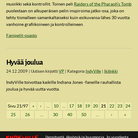
musiikki sekä kontrollit. Toinen peli
Raiders of the Pharaoh’s Tomb
puolestaan on alkuperäisen pelin inspiroima jatko-osa, joka on
tehty tismalleen samankaltaiseksi kuin esikuvansa lähes 30 vuotta
vanhoine grafiikoineen ja kontrolleineen.
Fanipelit-osasto
Hyvää joulua
24.12.2009
Uutisen kirjoitti
VP
Kategoria
IndyVille
Ikilinkki
IndyVille toivottaa kaikille Indiana Jones -faneille rauhallista
joulua ja hyvää uutta vuotta.
Sivu 21/97
«
‹
…
10
…
17
18
19
20
21
22
23
24
25
26
…
30
40
50
…
›
»
Jännitystä, äksöniä ja huumoria. Jo vuodesta