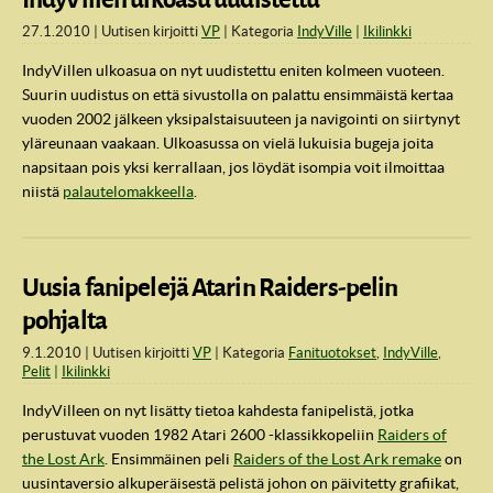
27.1.2010
Uutisen kirjoitti
VP
Kategoria
IndyVille
Ikilinkki
IndyVillen ulkoasua on nyt uudistettu eniten kolmeen vuoteen.
Suurin uudistus on että sivustolla on palattu ensimmäistä kertaa
vuoden 2002 jälkeen yksipalstaisuuteen ja navigointi on siirtynyt
yläreunaan vaakaan. Ulkoasussa on vielä lukuisia bugeja joita
napsitaan pois yksi kerrallaan, jos löydät isompia voit ilmoittaa
niistä
palautelomakkeella
.
Uusia fanipelejä Atarin Raiders-pelin
pohjalta
9.1.2010
Uutisen kirjoitti
VP
Kategoria
Fanituotokset
,
IndyVille
,
Pelit
Ikilinkki
IndyVilleen on nyt lisätty tietoa kahdesta fanipelistä, jotka
perustuvat vuoden 1982 Atari 2600 -klassikkopeliin
Raiders of
the Lost Ark
. Ensimmäinen peli
Raiders of the Lost Ark remake
on
uusintaversio alkuperäisestä pelistä johon on päivitetty grafiikat,