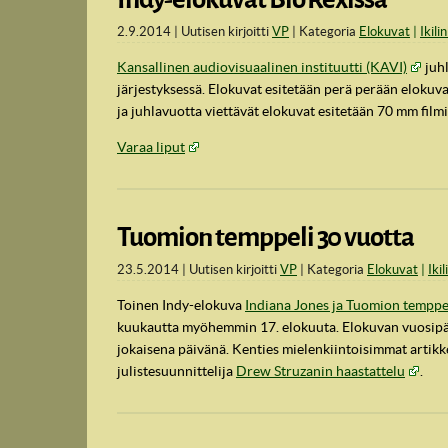
2.9.2014
Uutisen kirjoitti
VP
Kategoria
Elokuvat
Ikili
Kansallinen audiovisuaalinen instituutti (KAVI)
juhl
järjestyksessä. Elokuvat esitetään perä perään elokuv
ja juhlavuotta viettävät elokuvat esitetään 70 mm filmi
Varaa liput
Tuomion temppeli 30 vuotta
23.5.2014
Uutisen kirjoitti
VP
Kategoria
Elokuvat
Ikil
Toinen Indy-elokuva
Indiana Jones ja Tuomion temppe
kuukautta myöhemmin 17. elokuuta. Elokuvan vuosipäi
jokaisena päivänä. Kenties mielenkiintoisimmat artikk
julistesuunnittelija
Drew Struzanin haastattelu
.