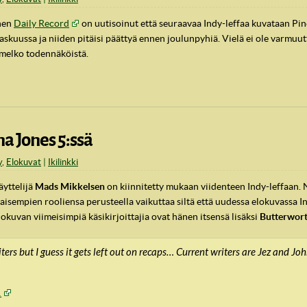
inen
Daily Record
on uutisoinut että seuraavaa Indy-leffaa kuvataan Pi
skuussa ja niiden pitäisi päättyä ennen joulunpyhiä. Vielä ei ole varmu
 melko todennäköistä.
 Jones 5:ssä
y
,
Elokuvat
Ikilinkki
äyttelijä
Mads Mikkelsen
on kiinnitetty mukaan viidenteen Indy-leffaan.
empien rooliensa perusteella vaikuttaa siltä että uudessa elokuvassa Ind
okuvan viimeisimpiä käsikirjoittajia ovat hänen itsensä lisäksi
Butterwor
iters but I guess it gets left out on recaps… Current writers are Jez and
1