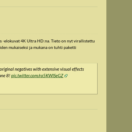
 -elokuvat 4K Ultra HD:na. Tieto on nyt virallistettu
iden mukaiseksi ja mukana on tuhti paketti
riginal negatives with extensive visual effects
June 8!
pic.twitter.com/ra5KWISeGZ