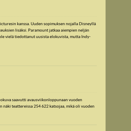
icturesin kanssa. Uuden sopimuksen nojalla Disneyllä
keuksien lisäksi. Paramount jatkaa aiempien neljän
le vielä tiedottanut uusista elokuvista, mutta Indy-
. Elokuva saavutti avausviikonloppunaan vuoden
 näki teattereissa 254 622 katsojaa, mikä oli vuoden