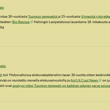
nkki
istaa 30-vuotiasta
Tuomion temppeliä
ja 25-vuotiasta
Viimeistä ristiretk
ateatteri
Bio Rexissä
Helsingin Lasipalatsissa lauantaina 18. lokakuuta a
ltä.
inkki
li
tuli Yhdysvalloissa elokuvateattereihin tasan 30 vuotta sitten keskivii
vää on muistettu monella elokuvasivustolla ja
Ain’t It Cool News
on ju
elit ovat
analyysi miksi Tuomion temppeli on kaikkien aikojen paras esios