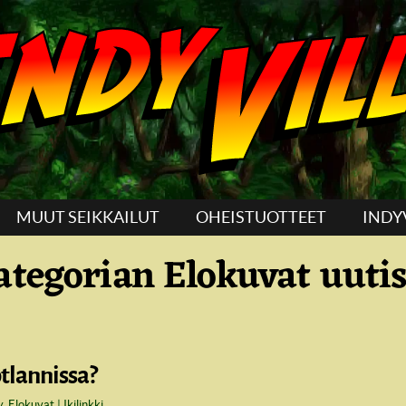
MUUT SEIKKAILUT
OHEISTUOTTEET
INDY
ategorian Elokuvat uutis
otlannissa?
y
,
Elokuvat
Ikilinkki