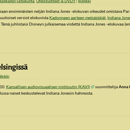
tallikallon valtakunta
,
Oheistuotteet ja DVD:t
Ikilinkki
mukaan ensimmäisten neljän Indiana Jones -elokuvan oikeudet omistava Pa
uutioiset versiot elokuvista
Kadonneen aarteen metsästäjät
,
Indiana Jone
. Tämä juhlistaisi Disneyn julkaisemaa viidettä Indiana Jones -elokuvaa (e
lsingissä
ilinkki
.10.
Kansallisen audiovisuaalisen instituutin (KAVI)
suunnittelija
Anna 
lussa naiset keskustelevat Indiana Jonesin hahmosta.