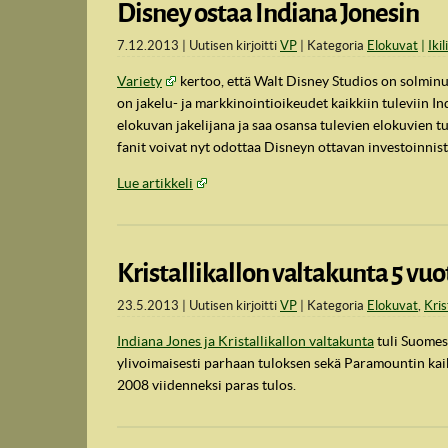
Disney ostaa Indiana Jonesin
7.12.2013
Uutisen kirjoitti
VP
Kategoria
Elokuvat
Ikil
Variety
kertoo, että Walt Disney Studios on solmin
on jakelu- ja markkinointioikeudet kaikkiin tuleviin 
elokuvan jakelijana ja saa osansa tulevien elokuvien tu
fanit voivat nyt odottaa Disneyn ottavan investoinnista
Lue artikkeli
Kristallikallon valtakunta 5 vuo
23.5.2013
Uutisen kirjoitti
VP
Kategoria
Elokuvat
,
Kris
Indiana Jones ja Kristallikallon valtakunta
tuli Suomes
ylivoimaisesti parhaan tuloksen sekä Paramountin kai
2008 viidenneksi paras tulos.