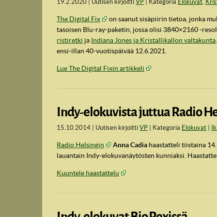
19.2.2020
Uutisen kirjoitti
VP
Kategoria
Elokuvat
,
Kris
The Digital Fix
on saanut sisäpiirin tietoa, jonka 
tasoisen Blu-ray-paketin, jossa olisi 3840×2160 -resol
ristiretki
ja
Indiana Jones ja Kristallikallon valtakunta
ensi-illan 40-vuotispäivää 12.6.2021.
Lue The Digital Fixin artikkeli
Indy-elokuvista juttua Radio He
15.10.2014
Uutisen kirjoitti
VP
Kategoria
Elokuvat
Ik
Radio Helsingin
Anna Cadia
haastatteli tiistaina 14
lauantain Indy-elokuvanäytösten kunniaksi. Haastatte
Kuuntele haastattelu
Indy-elokuvat Bio Rexissä