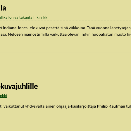
la
allikallon valtakunta
Ikilinkki
ki Indiana Jones -elokuvat perättäisinä viikkoina. Tänä vuonna lähetysaja
issa. Nelosen mainostiimillä vaikuttaa olevan Indyn huopahatun muoto h
kuvajuhlille
inkki
i vaikuttanut yhdysvaltalainen ohjaaja-käsikirjoittaja
Philip Kaufman
tul