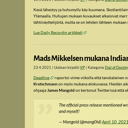
Kesä lähestyy ja huhumylly käy kuumana. Skotlantila
Ylämaalla. Huhujen mukaan kuvaukset alkaisivat marra
tähtinäyttelijöitä, mutta se on lehden lähteen mukaan
Lue Daily Recordin artikkeli
Mads Mikkelsen mukana Indiana
23.4.2021
Uutisen kirjoitti
VP
Kategoria
Dial of Destin
IndyVille
Deadline
raportoi viime viikolla että tanskalainen n
Kretschmann
on myös mukana elokuvassa. Heidän aikais
ohjaaja
James Mangold
on kertonut Twitterissä että el
The official press release mentioned wr
and myself!
— Mangold (@mang0ld)
April 10, 202