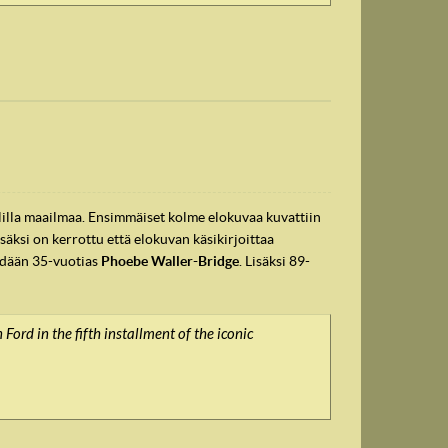
lilla maailmaa. Ensimmäiset kolme elokuvaa kuvattiin
isäksi on kerrottu että elokuvan käsikirjoittaa
ähdään 35-vuotias
Phoebe Waller-Bridge
. Lisäksi 89-
ord in the fifth installment of the iconic