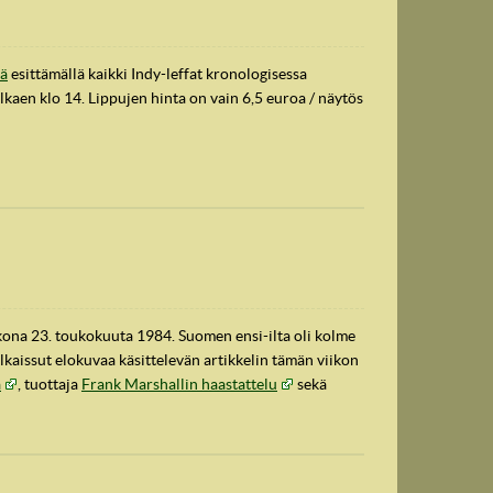
eä
esittämällä kaikki Indy-leffat kronologisessa
lkaen klo 14. Lippujen hinta on vain 6,5 euroa / näytös
kkona 23. toukokuuta 1984. Suomen ensi-ilta oli kolme
lkaissut elokuvaa käsittelevän artikkelin tämän viikon
a
, tuottaja
Frank Marshallin haastattelu
sekä