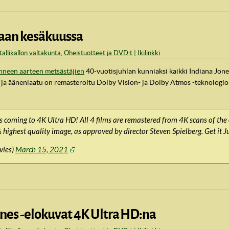
staan kesäkuussa
tallikallon valtakunta
,
Oheistuotteet ja DVD:t
Ikilinkki
neen aarteen metsästäjien
40-vuotisjuhlan kunniaksi kaikki Indiana Jones
- ja äänenlaatu on remasteroitu Dolby Vision- ja Dolby Atmos -teknologio
 coming to 4K Ultra HD! All 4 films are remastered from 4K scans of the o
 highest quality image, as approved by director Steven Spielberg. Get it 
vies)
March 15, 2021
nes -elokuvat 4K Ultra HD:na