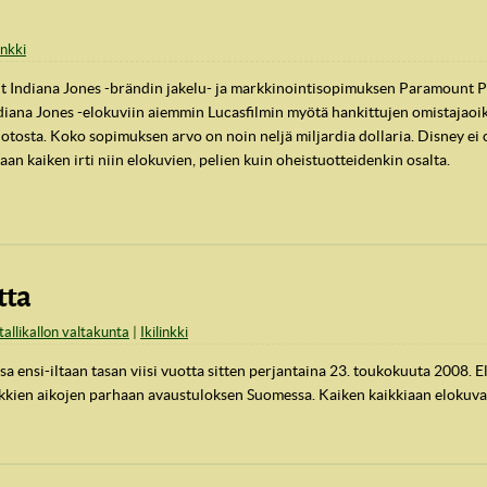
inkki
ut Indiana Jones -brändin jakelu- ja markkinointisopimuksen Paramount P
Indiana Jones -elokuviin aiemmin Lucasfilmin myötä hankittujen omistajaoi
otosta. Koko sopimuksen arvo on noin neljä miljardia dollaria. Disney ei o
an kaiken irti niin elokuvien, pelien kuin oheistuotteidenkin osalta.
tta
tallikallon valtakunta
Ikilinkki
sa ensi-iltaan tasan viisi vuotta sitten perjantaina 23. toukokuuta 2008
kkien aikojen parhaan avaustuloksen Suomessa. Kaiken kaikkiaan elokuvan