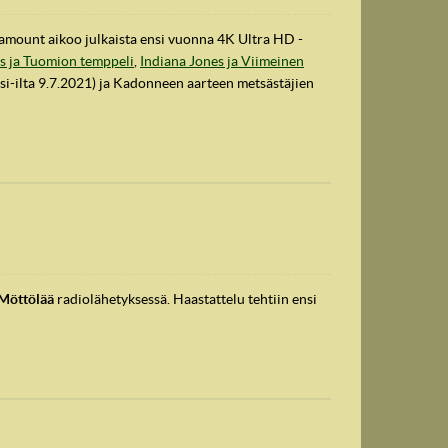
ramount aikoo julkaista ensi vuonna 4K Ultra HD -
s ja Tuomion temppeli
,
Indiana Jones ja Viimeinen
nsi-ilta 9.7.2021) ja Kadonneen aarteen metsästäjien
Möttölää
radiolähetyksessä. Haastattelu tehtiin ensi