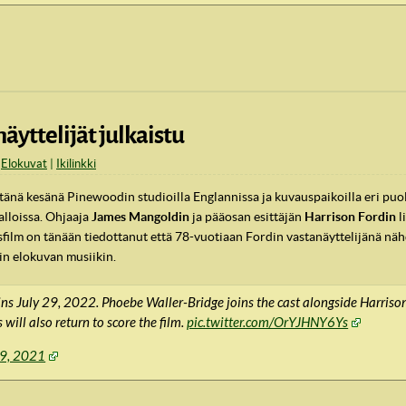
äyttelijät julkaistu
,
Elokuvat
Ikilinkki
tänä kesänä Pinewoodin studioilla Englannissa ja kuvauspaikoilla eri puo
alloissa. Ohjaaja
James Mangoldin
ja pääosan esittäjän
Harrison Fordin
l
sfilm on tänään tiedottanut että 78-vuotiaan Fordin vastanäyttelijänä n
in elokuvan musiikin.
s July 29, 2022. Phoebe Waller-Bridge joins the cast alongside Harrison F
will also return to score the film.
pic.twitter.com/OrYJHNY6Ys
 9, 2021