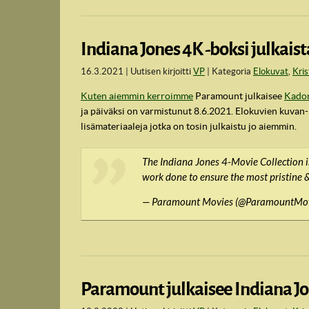
Indiana Jones 4K -boksi julkai
16.3.2021
Uutisen kirjoitti
VP
Kategoria
Elokuvat
,
Kris
Kuten aiemmin kerroimme
Paramount julkaisee
Kadon
ja päiväksi on varmistunut 8.6.2021. Elokuvien kuvan
lisämateriaaleja jotka on tosin julkaistu jo aiemmin.
The Indiana Jones 4-Movie Collection is
work done to ensure the most pristine &
— Paramount Movies (@ParamountMo
Paramount julkaisee Indiana Jo