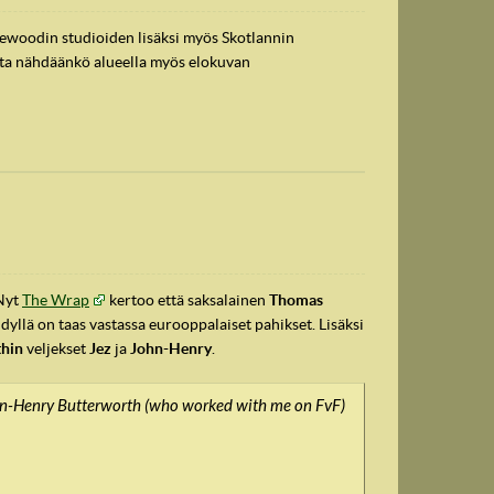
newoodin studioiden lisäksi myös Skotlannin
utta nähdäänkö alueella myös elokuvan
 Nyt
The Wrap
kertoo että saksalainen
Thomas
yllä on taas vastassa eurooppalaiset pahikset. Lisäksi
thin
veljekset
Jez
ja
John-Henry
.
 John-Henry Butterworth (who worked with me on FvF)