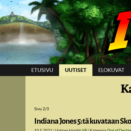
Suoraan sisältöön
ETUSIVU
UUTISET
ELOKUVAT
K
Sivu 2/3
Indiana Jones 5:tä kuvataan Sk
10.5.2021
Uutisen kirjoitti
VP
Kategoria
Dial of Destin