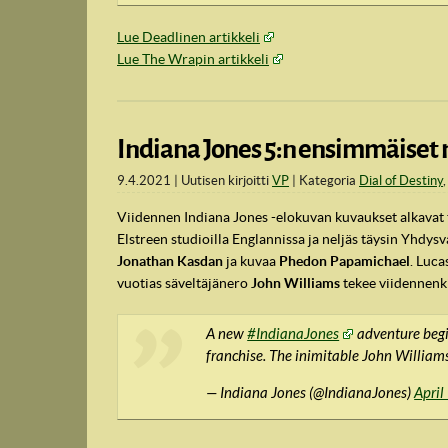
Lue Deadlinen artikkeli
Lue The Wrapin artikkeli
Indiana Jones 5:n ensimmäiset n
9.4.2021
Uutisen kirjoitti
VP
Kategoria
Dial of Destiny
Viidennen Indiana Jones -elokuvan kuvaukset alkavat 
Elstreen studioilla Englannissa ja neljäs täysin Yhdysv
Jonathan Kasdan
ja kuvaa
Phedon Papamichael
. Luca
vuotias säveltäjänero
John Williams
tekee viidennenk
A new
#IndianaJones
adventure begin
franchise. The inimitable John Williams 
— Indiana Jones (@IndianaJones)
April