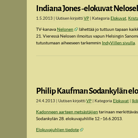
Indiana Jones -elokuvat Nelosel
1.5.2013
Uutisen kirjoitti
VP
Kategoria
Elokuvat
,
Krist
TV-kanava
Nelonen
lähettää jo tuttuun tapaan kaik
21. Vieressä Nelosen ilmoitus vapun Helsingin Sanom
tutustumaan aiheeseen tarkemmin
IndyVillen sivulla
.
Philip Kaufman Sodankylän elo
24.4.2013
Uutisen kirjoitti
VP
Kategoria
Elokuvat
Ikil
Kadonneen aarteen metsästäjien
tarinaan merkittäväst
Sodankylän 28. elokuvajuhlille 12.–16.6.2013.
Elokuvajuhlien tiedote