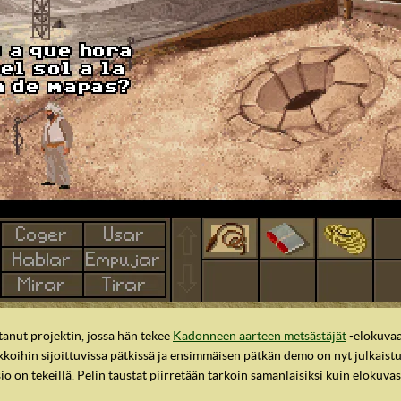
tanut projektin, jossa hän tekee
Kadonneen aarteen metsästäjät
-elokuvaa
ikkoihin sijoittuvissa pätkissä ja ensimmäisen pätkän demo on nyt julkaist
o on tekeillä. Pelin taustat piirretään tarkoin samanlaisiksi kuin elokuvas