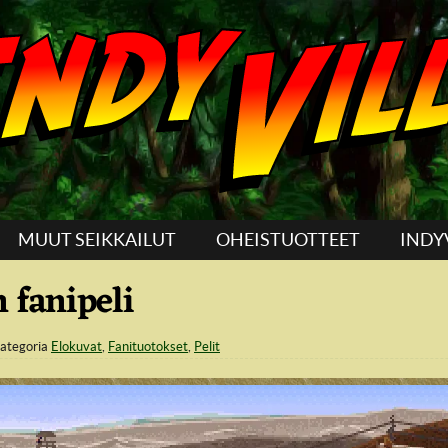
MUUT SEIKKAILUT
OHEISTUOTTEET
INDY
 fanipeli
ategoria
Elokuvat
,
Fanituotokset
,
Pelit