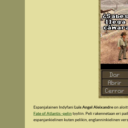
IndyVille
Espanjalainen Indyfani
Luis Angel Aleixandre
on aloit
Fate of Atlantis -pelin
tyyliin. Peli rakennetaan eri pa
espanjankielinen kuten pelikin, englanninkielinen versi