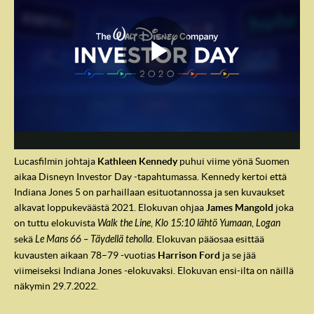
Lucasfilmin johtaja
Kathleen Kennedy
puhui viime yönä Suomen
aikaa Disneyn Investor Day -tapahtumassa. Kennedy kertoi että
Indiana Jones 5 on parhaillaan esituotannossa ja sen kuvaukset
IndyVille
alkavat loppukeväästä 2021. Elokuvan ohjaa
James Mangold
joka
on tuttu elokuvista
Walk the Line
,
Klo 15:10 lähtö Yumaan
,
Logan
sekä
Le Mans 66 – Täydellä teholla
. Elokuvan pääosaa esittää
kuvausten aikaan 78–79 -vuotias
Harrison Ford
ja se jää
viimeiseksi Indiana Jones -elokuvaksi. Elokuvan ensi-ilta on näillä
näkymin 29.7.2022.