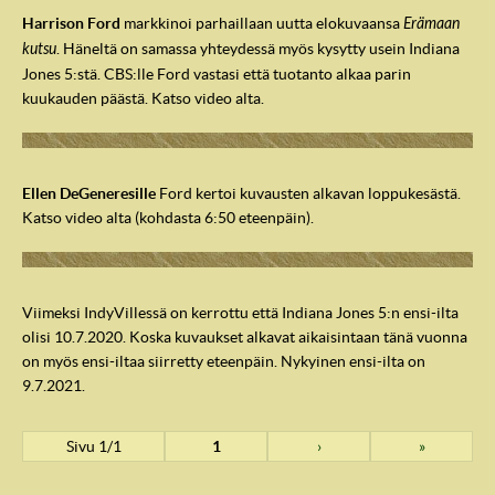
Harrison Ford
markkinoi parhaillaan uutta elokuvaansa
Erämaan
kutsu
. Häneltä on samassa yhteydessä myös kysytty usein Indiana
Jones 5:stä. CBS:lle Ford vastasi että tuotanto alkaa parin
kuukauden päästä. Katso video alta.
Ellen DeGeneresille
Ford kertoi kuvausten alkavan loppukesästä.
Katso video alta (kohdasta 6:50 eteenpäin).
Viimeksi IndyVillessä on kerrottu että Indiana Jones 5:n ensi-ilta
olisi 10.7.2020. Koska kuvaukset alkavat aikaisintaan tänä vuonna
on myös ensi-iltaa siirretty eteenpäin. Nykyinen ensi-ilta on
9.7.2021.
Sivu 1/1
1
›
»