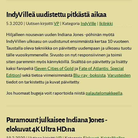
IndyVilleä uudistettu pitkästä aikaa
5.3.2020
Uutisen kirjoitti
VP
Kategoria
IndyVille
Ikilinkki
Hiljalleen nousevan uuden Indiana Jones -pöhinän myötä
IndyVillen ulkoasu on uudistunut ensimmäistä kertaa 10 vuoteen.
Taustalla oleva tekniikka on päivitetty uudempaan ja ulkoasu tuotu
tälle vuosikymmenelle. Sivusto on nyt responsiivinen ja toimii
siten paremmin myös kännyköillä. Sisältöä on päivitetty ja lisätty
kaksi fanipeliä (
Seven Cities of Gold
ja
Fate of Atlantis: Special
Edition
) sekä tietoa viimeisimmästä
Blu-ray -boksista
.
Varusteiden
tiedot on tarkistettu ja kuvat päivitetty.
Jos huomaat bugeja voit raportoida niistä
palautelomakkeella
.
Paramount julkaisee Indiana Jones -
elokuvat 4K Ultra HD:na