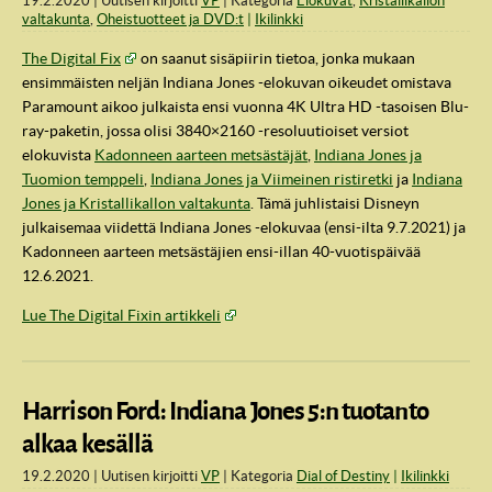
19.2.2020
Uutisen kirjoitti
VP
Kategoria
Elokuvat
,
Kristallikallon
valtakunta
,
Oheistuotteet ja DVD:t
Ikilinkki
The Digital Fix
on saanut sisäpiirin tietoa, jonka mukaan
ensimmäisten neljän Indiana Jones -elokuvan oikeudet omistava
Paramount aikoo julkaista ensi vuonna 4K Ultra HD -tasoisen Blu-
ray-paketin, jossa olisi 3840×2160 -resoluutioiset versiot
elokuvista
Kadonneen aarteen metsästäjät
,
Indiana Jones ja
Tuomion temppeli
,
Indiana Jones ja Viimeinen ristiretki
ja
Indiana
Jones ja Kristallikallon valtakunta
. Tämä juhlistaisi Disneyn
julkaisemaa viidettä Indiana Jones -elokuvaa (ensi-ilta 9.7.2021) ja
Kadonneen aarteen metsästäjien ensi-illan 40-vuotispäivää
12.6.2021.
Lue The Digital Fixin artikkeli
Harrison Ford: Indiana Jones 5:n tuotanto
alkaa kesällä
19.2.2020
Uutisen kirjoitti
VP
Kategoria
Dial of Destiny
Ikilinkki