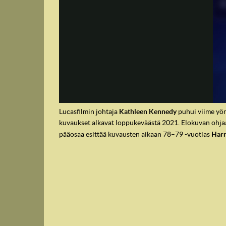
Lucasfilmin johtaja
Kathleen Kennedy
puhui viime yön
kuvaukset alkavat loppukeväästä 2021. Elokuvan ohj
IndyVille
pääosaa esittää kuvausten aikaan 78–79 -vuotias
Harr