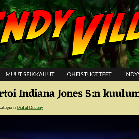
MUUT SEIKKAILUT
OHEISTUOTTEET
INDY
toi Indiana Jones 5:n kuulum
Kategoria
Dial of Destiny