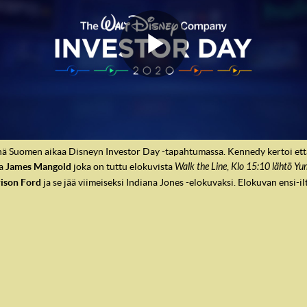
ä Suomen aikaa Disneyn Investor Day -tapahtumassa. Kennedy kertoi että 
aa
James Mangold
joka on tuttu elokuvista
Walk the Line
,
Klo 15:10 lähtö Y
ison Ford
ja se jää viimeiseksi Indiana Jones -elokuvaksi. Elokuvan ensi-i