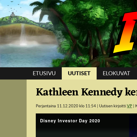
Suoraan sisältöön
ETUSIVU
UUTISET
ELOKUVAT
Kathleen Kennedy ker
Perjantaina 11.12.2020 klo 11:54
Uutisen kirjoitti
VP