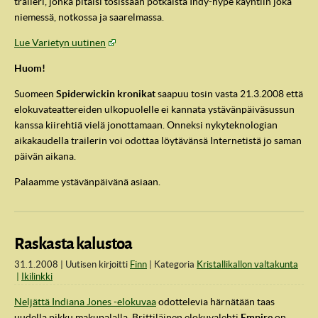
traileri, jonka pitäisi tosissaan potkaista Indy-hype käyntiin joka
niemessä, notkossa ja saarelmassa.
Lue Varietyn uutinen
Huom!
Suomeen
Spiderwickin kronikat
saapuu tosin vasta 21.3.2008 että
elokuvateattereiden ulkopuolelle ei kannata ystävänpäiväsussun
kanssa kiirehtiä vielä jonottamaan. Onneksi nykyteknologian
aikakaudella trailerin voi odottaa löytävänsä Internetistä jo saman
päivän aikana.
Palaamme ystävänpäivänä asiaan.
Raskasta kalustoa
31.1.2008
Uutisen kirjoitti
Finn
Kategoria
Kristallikallon valtakunta
Ikilinkki
Neljättä Indiana Jones -elokuvaa
odottelevia härnätään taas
uudella pikku makupalalla. Brittiläinen elokuvalehti
Empire
on