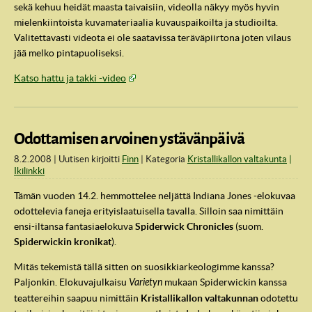
sekä kehuu heidät maasta taivaisiin, videolla näkyy myös hyvin
mielenkiintoista kuvamateriaalia kuvauspaikoilta ja studioilta.
Valitettavasti videota ei ole saatavissa teräväpiirtona joten vilaus
jää melko pintapuoliseksi.
Katso hattu ja takki -video
Odottamisen arvoinen ystävänpäivä
8.2.2008
Uutisen kirjoitti
Finn
Kategoria
Kristallikallon valtakunta
Ikilinkki
Tämän vuoden 14.2. hemmottelee neljättä Indiana Jones -elokuvaa
odottelevia faneja erityislaatuisella tavalla. Silloin saa nimittäin
ensi-iltansa fantasiaelokuva
Spiderwick Chronicles
(suom.
Spiderwickin kronikat
).
Mitäs tekemistä tällä sitten on suosikkiarkeologimme kanssa?
Paljonkin. Elokuvajulkaisu
Varietyn
mukaan Spiderwickin kanssa
teattereihin saapuu nimittäin
Kristallikallon valtakunnan
odotettu