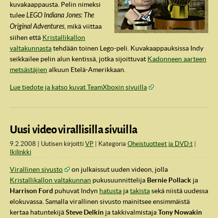
kuvakaappausta. Pelin nimeksi
tulee
LEGO Indiana Jones: The
Original Adventures
, mikä viittaa
siihen että
Kristallikallon
valtakunnasta
tehdään toinen Lego-peli. Kuvakaappauksissa Indy
seikkailee pelin alun kentissä, jotka sijoittuvat
Kadonneen aarteen
metsästäjien
alkuun Etelä-Amerikkaan.
Lue tiedote ja katso kuvat TeamXboxin sivuilla
Uusi video virallisilla sivuilla
IndyVille
9.2.2008
Uutisen kirjoitti
VP
Kategoria
Oheistuotteet ja DVD:t
Ikilinkki
Virallinen sivusto
on julkaissut uuden videon, jolla
Kristallikallon valtakunnan
pukusuunnittelija
Bernie Pollack
ja
Harrison Ford
puhuvat Indyn
hatusta
ja
takista
sekä niistä uudessa
elokuvassa. Samalla virallinen sivusto mainitsee ensimmäistä
kertaa hatuntekijä
Steve Delkin
ja takkivalmistaja
Tony Nowakin