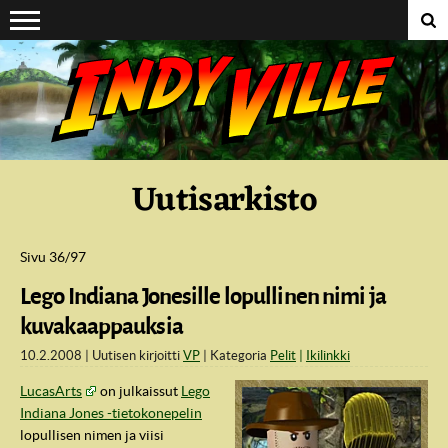
Suoraan sisältöön
Uutisarkisto
Sivu 36/97
Lego Indiana Jonesille lopullinen nimi ja
kuvakaappauksia
10.2.2008
Uutisen kirjoitti
VP
Kategoria
Pelit
Ikilinkki
LucasArts
on julkaissut
Lego
Indiana Jones -tietokonepelin
lopullisen nimen ja viisi