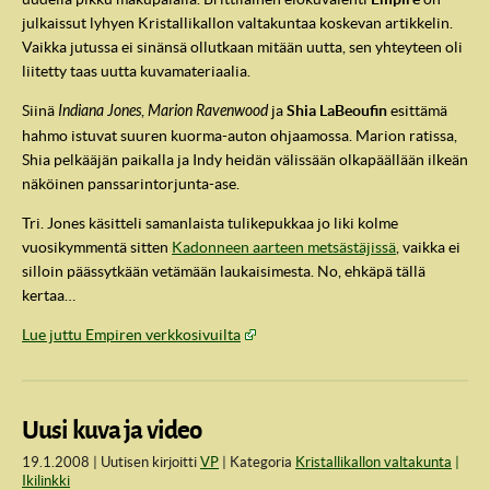
julkaissut lyhyen Kristallikallon valtakuntaa koskevan artikkelin.
Vaikka jutussa ei sinänsä ollutkaan mitään uutta, sen yhteyteen oli
liitetty taas uutta kuvamateriaalia.
Siinä
Indiana Jones
,
Marion Ravenwood
ja
Shia LaBeoufin
esittämä
hahmo istuvat suuren kuorma-auton ohjaamossa. Marion ratissa,
Shia pelkääjän paikalla ja Indy heidän välissään olkapäällään ilkeän
näköinen panssarintorjunta-ase.
Tri. Jones käsitteli samanlaista tulikepukkaa jo liki kolme
vuosikymmentä sitten
Kadonneen aarteen metsästäjissä
, vaikka ei
silloin päässytkään vetämään laukaisimesta. No, ehkäpä tällä
kertaa…
Lue juttu Empiren verkkosivuilta
Uusi kuva ja video
19.1.2008
Uutisen kirjoitti
VP
Kategoria
Kristallikallon valtakunta
Ikilinkki