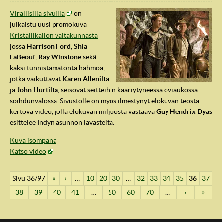
Virallisilla sivuilla
on
julkaistu uusi promokuva
Kristallikallon valtakunnasta
jossa
Harrison Ford
,
Shia
LaBeouf
,
Ray Winstone
sekä
kaksi tunnistamatonta hahmoa,
jotka vaikuttavat
Karen Allenilta
ja
John Hurtilta
, seisovat seitteihin kääriytyneessä oviaukossa
soihdunvalossa. Sivustolle on myös ilmestynyt elokuvan teosta
kertova video, jolla elokuvan miljööstä vastaava
Guy Hendrix Dyas
esittelee Indyn asunnon lavasteita.
Kuva isompana
Katso video
Sivu 36/97
«
‹
…
10
20
30
…
32
33
34
35
36
37
38
39
40
41
…
50
60
70
…
›
»