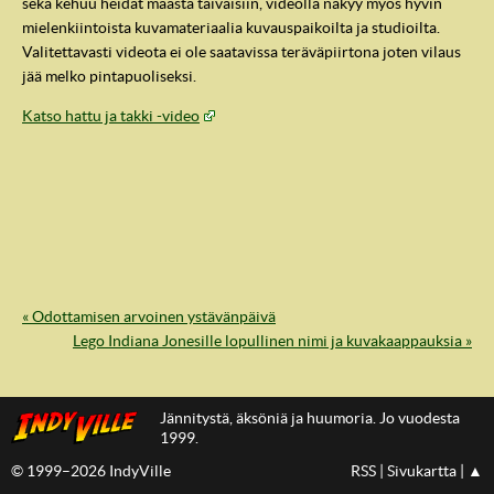
sekä kehuu heidät maasta taivaisiin, videolla näkyy myös hyvin
mielenkiintoista kuvamateriaalia kuvauspaikoilta ja studioilta.
Valitettavasti videota ei ole saatavissa teräväpiirtona joten vilaus
jää melko pintapuoliseksi.
Katso hattu ja takki -video
« Odottamisen arvoinen ystävänpäivä
IndyVille
Lego Indiana Jonesille lopullinen nimi ja kuvakaappauksia »
Jännitystä, äksöniä ja huumoria. Jo vuodesta
1999.
© 1999–2026 IndyVille
RSS
|
Sivukartta
|
▲
IndyVillen