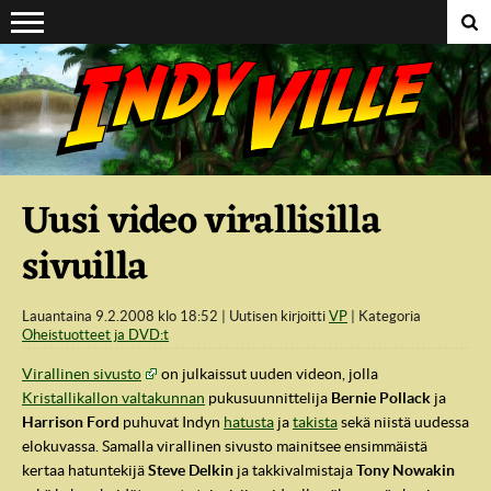
Suoraan sisältöön
Uusi video virallisilla
sivuilla
Lauantaina 9.2.2008 klo 18:52
Uutisen kirjoitti
VP
Kategoria
Oheistuotteet ja DVD:t
Virallinen sivusto
on julkaissut uuden videon, jolla
Kristallikallon valtakunnan
pukusuunnittelija
Bernie Pollack
ja
Harrison Ford
puhuvat Indyn
hatusta
ja
takista
sekä niistä uudessa
elokuvassa. Samalla virallinen sivusto mainitsee ensimmäistä
kertaa hatuntekijä
Steve Delkin
ja takkivalmistaja
Tony Nowakin