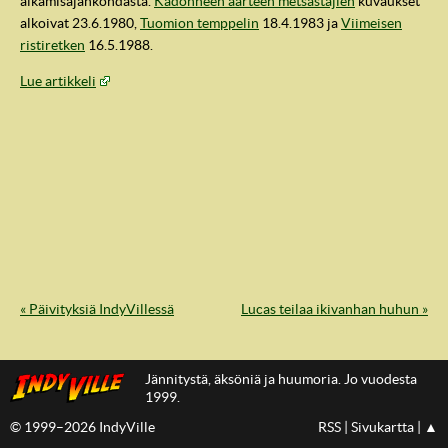
alkamisajankohdasta.
Kadonneen aarteen metsästäjien
kuvaukset
alkoivat 23.6.1980,
Tuomion temppelin
18.4.1983 ja
Viimeisen
ristiretken
16.5.1988.
Lue artikkeli
IndyVille
« Päivityksiä IndyVillessä
Lucas teilaa ikivanhan huhun »
Jännitystä, äksöniä ja huumoria. Jo vuodesta
1999.
© 1999–2026 IndyVille
RSS
|
Sivukartta
|
▲
IndyVillen