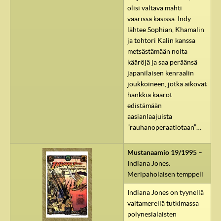
olisi valtava mahti
väärissä käsissä. Indy
lähtee Sophian, Khamalin
ja tohtori Kalin kanssa
metsästämään noita
kääröjä ja saa peräänsä
japanilaisen kenraalin
joukkoineen, jotka aikovat
hankkia kääröt
edistämään
aasianlaajuista
”rauhanoperaatiotaan”…
Mustanaamio 19/1995
–
Indiana Jones:
Meripaholaisen temppeli
Indiana Jones on tyynellä
valtamerellä tutkimassa
polynesialaisten