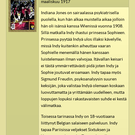
maaliskuu 1917
Indiana Jones on sairaalassa psykiatrisella
puolella, kun hän alkaa muistella aikaa jolloin
hän oli isänsä kanssa Wienissä vuonna 1908.
Sillä matkalla Indy ihastui prinsessa Sophieen.
Prinsessa pyytää Indyä ulos illaksi kävelylle,
missä Indy kuitenkin aiheuttaa vaaran
Sophielle menemällä hänen kanssaan
luistelemaan ilman valvojaa. Itävallan keisari
ei tästä ymmärrettävästi pidä joten Indy ja
Sophie joutuvat eroamaan. Indy tapaa myös
Sigmund Freudin, psykoanalyysin suuren
keksijän, joka valistaa Indyä olemaan koskaan
luovuttamatta ja yrittämään uudelleen, mutta
loppujen lopuksi rakastavaisten suhde ei kestä
välimatkaa.
Toisessa tarinassa Indy on 18-vuotiaana
liittynyt Belgian salaiseen palveluun. Indy
tapaa Pariisissa veljekset Sixtuksen ja