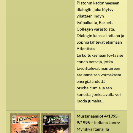
Platonin kadonneeseen
dialogiin joka löytyy
yllättäen Indyn
työpaikalta, Barnett
Collegen varastoista.
Dialogin kanssa Indiana ja
Sophia lähtevät etsimään
Atlantista
tarkoituksenaan löytää se
ennen natseja, jotka
tavoittelevat mantereen
äärimmäisen voimakasta
energialähdettä
orichalcumia ja sen
konetta, jonka avulla voi
luoda jumalia…
Mustanaamiot 4/1995–
9/1995
– Indiana Jones:
Myrskyä Itämailla