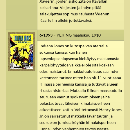
Xavierin, joiden sisko Zita on Itävallan
keisarinna. Veljesten ja Indyn pitää
salakuljettaa sopimus rauhasta Wieniin
Kaarle I:n allekirjoitettavaksi.
6/1993
– PEKING maaliskuu 1910
Indiana Jones on kiitospäivän aterialla
sukunsa kanssa, kun hänen
lapsenlapsenlapsensa kieltäytyy maistamasta
karpalohyytelöä vaikka ei ole sitä koskaan
edes maistanut. Ennakkoluuloisuus saa Indyn
kertomaan tarinaa miten hän oli 11-vuotiaana
Kiinassa perheensä kanssa ja tutkivat alueen
rikasta historiaa. Matkalla Kiinan maaseudulla
seurueen vaunut syöksyvät jokeen ja he
pelastautuvat läheisen kiinalaisperheen
askeettiseen kotiin. Valitettavasti Henry Jones
Jr. on sairastunut matkalla lavantautiin ja
seurue on jumissa köyhän kiinalaisperheen
luona. Indyn vanhempien täytyy päästä