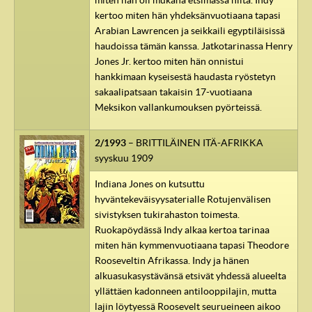
kertoo miten hän yhdeksänvuotiaana tapasi
Arabian Lawrencen ja seikkaili egyptiläisissä
haudoissa tämän kanssa. Jatkotarinassa Henry
Jones Jr. kertoo miten hän onnistui
hankkimaan kyseisestä haudasta ryöstetyn
sakaalipatsaan takaisin 17-vuotiaana
Meksikon vallankumouksen pyörteissä.
2/1993
– BRITTILÄINEN ITÄ-AFRIKKA
syyskuu 1909
Indiana Jones on kutsuttu
hyväntekeväisyysaterialle Rotujenvälisen
sivistyksen tukirahaston toimesta.
Ruokapöydässä Indy alkaa kertoa tarinaa
miten hän kymmenvuotiaana tapasi Theodore
Rooseveltin Afrikassa. Indy ja hänen
alkuasukasystävänsä etsivät yhdessä alueelta
yllättäen kadonneen antilooppilajin, mutta
lajin löytyessä Roosevelt seurueineen aikoo