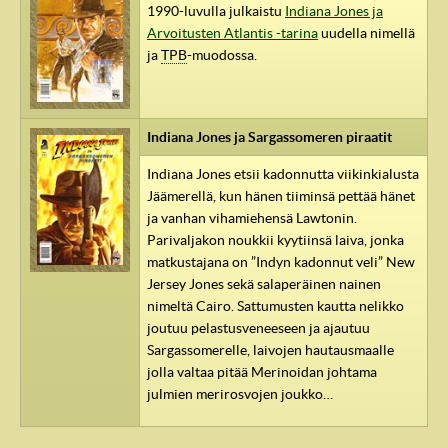
1990-luvulla julkaistu
Indiana Jones ja
Arvoitusten Atlantis -tarina
uudella nimellä
ja
TPB
-muodossa.
Indiana Jones ja Sargassomeren piraatit
Indiana Jones etsii kadonnutta viikinkialusta
Jäämerellä, kun hänen tiiminsä pettää hänet
ja vanhan vihamiehensä Lawtonin.
Parivaljakon noukkii kyytiinsä laiva, jonka
matkustajana on ”Indyn kadonnut veli” New
Jersey Jones sekä salaperäinen nainen
nimeltä Cairo. Sattumusten kautta nelikko
joutuu pelastusveneeseen ja ajautuu
Sargassomerelle, laivojen hautausmaalle
jolla valtaa pitää Merinoidan johtama
julmien merirosvojen joukko…