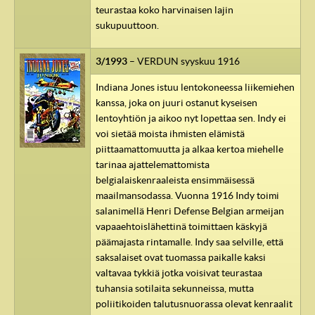
teurastaa koko harvinaisen lajin
sukupuuttoon.
3/1993
– VERDUN syyskuu 1916
Indiana Jones istuu lentokoneessa liikemiehen
kanssa, joka on juuri ostanut kyseisen
lentoyhtiön ja aikoo nyt lopettaa sen. Indy ei
voi sietää moista ihmisten elämistä
piittaamattomuutta ja alkaa kertoa miehelle
tarinaa ajattelemattomista
belgialaiskenraaleista ensimmäisessä
maailmansodassa. Vuonna 1916 Indy toimi
salanimellä Henri Defense Belgian armeijan
vapaaehtoislähettinä toimittaen käskyjä
päämajasta rintamalle. Indy saa selville, että
saksalaiset ovat tuomassa paikalle kaksi
valtavaa tykkiä jotka voisivat teurastaa
tuhansia sotilaita sekunneissa, mutta
poliitikoiden talutusnuorassa olevat kenraalit