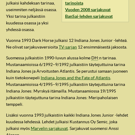
julkaisi kahdeksan tarinaa,
tarinoista
useimmiten neljässä osassa.
Vuoden 2008 sarjakuvat
Yksi tarina julkaistiin
BanSai-lehden sarjakuvat
kuudessa osassa ja yksi
yhdessä osassa.
Vuonna 1993 Dark Horse julkaisi 12 Indiana Jones Junior -lehteä.
Ne olivat sarjakuvaversioita
TV-sarjan
12 ensimmäisestä jaksosta.
Suomessa julkaistiin 1990-luvun alussa kolme
DH
:n tarinaa.
Mustanaamioissa 6/1992–9/1992 julkaistiin täytejuttuina tarina
Indiana Jones ja Arvoitusten Atlantis. Se perustui samaan juoneen
kuin tietokonepeli
Indiana Jones and the Fate of Atlantis
.
Mustanaamioissa 4/1995–9/1995 julkaistiin täytejuttuina tarina
IndyVille
Indiana Jones: Myrskyä itämailla. Mustanaamiossa 19/1995
julkaistiin täytejuttuna tarina Indiana Jones: Meripaholaisen
temppeli.
Lisäksi vuonna 1993 julkaistiin kaikki Indiana Jones Junior -lehdet
kuudessa lehdessä. Lehdet julkaisi Kustannus Oy Semic, joka
julkaisi myös
Marvelin sarjakuvat
. Sarjakuvat suomensi Anssi
Alanen.