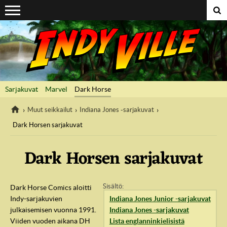
Suoraan sisältöön
Sarjakuvat
Marvel
Dark Horse
Muut seikkailut
Indiana Jones -sarjakuvat
Dark Horsen sarjakuvat
IndyVille
Dark Horsen sarjakuvat
Dark Horse Comics aloitti
Indy-sarjakuvien
Indiana Jones Junior -sarjakuvat
julkaisemisen vuonna 1991.
Indiana Jones -sarjakuvat
Viiden vuoden aikana DH
Lista englanninkielisistä