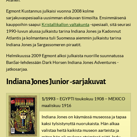
Egmont Kustannus julkaisi vuonna 2008 kolme
sarjakuvaspesiaalia uusimman elokuvan tiimoilta. Ensimmäisenä
kauppoihin saapui
Kristallikallon valtakunta
-spesiaali, sitä seurasi
1990-luvun alussa julkaistu tarina Indiana Jones ja Kadonnut
Atlantis ja kolmantena tuli Suomessa aiemmin julkaistu tarina
Indiana Jones ja Sargassomeren piraatit.
Helmikuussa 2009 Egmont alkoi julkaista nuorille suunnatussa
BanSai-lehdessään Dark Horsen Indiana Jones Adventures -
jatkosarjaa.
Indiana Jones Junior -sarjakuvat
1/1993
– EGYPTI toukokuu 1908 – MEXICO
maaliskuu 1916
Indiana Jones on käymässä museossa ja tapaa
kaksi tylsistynyttä nuorukaista. Hän alkaa
valistaa heitä kaikista museon aarteista ja
miten hän oli mukana etsimässä niitä. Indy