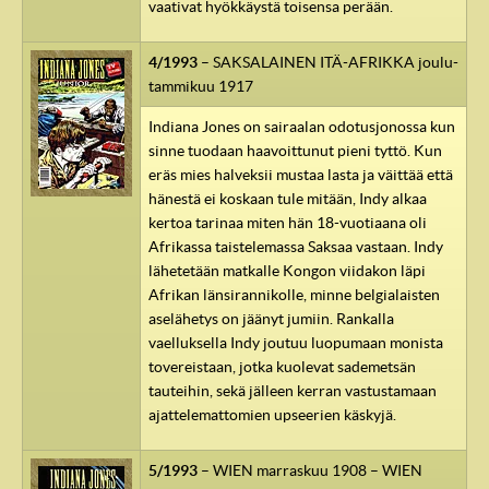
vaativat hyökkäystä toisensa perään.
4/1993
– SAKSALAINEN ITÄ-AFRIKKA joulu-
tammikuu 1917
Indiana Jones on sairaalan odotusjonossa kun
sinne tuodaan haavoittunut pieni tyttö. Kun
eräs mies halveksii mustaa lasta ja väittää että
hänestä ei koskaan tule mitään, Indy alkaa
kertoa tarinaa miten hän 18-vuotiaana oli
Afrikassa taistelemassa Saksaa vastaan. Indy
lähetetään matkalle Kongon viidakon läpi
Afrikan länsirannikolle, minne belgialaisten
aselähetys on jäänyt jumiin. Rankalla
vaelluksella Indy joutuu luopumaan monista
tovereistaan, jotka kuolevat sademetsän
tauteihin, sekä jälleen kerran vastustamaan
ajattelemattomien upseerien käskyjä.
5/1993
– WIEN marraskuu 1908 – WIEN