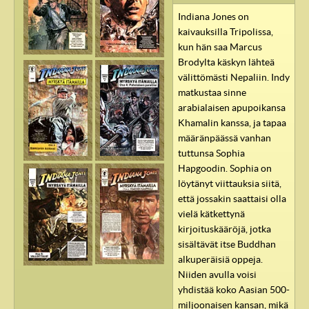
Indiana Jones on
kaivauksilla Tripolissa,
kun hän saa Marcus
Brodylta käskyn lähteä
välittömästi Nepaliin. Indy
matkustaa sinne
arabialaisen apupoikansa
Khamalin kanssa, ja tapaa
määränpäässä vanhan
tuttunsa Sophia
Hapgoodin. Sophia on
löytänyt viittauksia siitä,
että jossakin saattaisi olla
vielä kätkettynä
kirjoituskääröjä, jotka
sisältävät itse Buddhan
alkuperäisiä oppeja.
Niiden avulla voisi
yhdistää koko Aasian 500-
miljoonaisen kansan, mikä