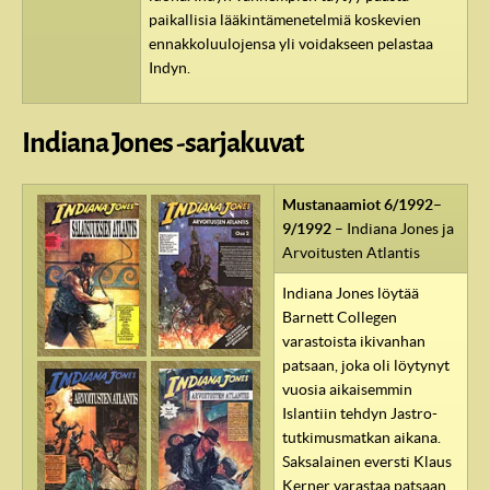
paikallisia lääkintämenetelmiä koskevien
ennakkoluulojensa yli voidakseen pelastaa
Indyn.
Indiana Jones -sarjakuvat
Mustanaamiot 6/1992–
9/1992
– Indiana Jones ja
Arvoitusten Atlantis
Indiana Jones löytää
Barnett Collegen
varastoista ikivanhan
patsaan, joka oli löytynyt
vuosia aikaisemmin
Islantiin tehdyn Jastro-
tutkimusmatkan aikana.
Saksalainen eversti Klaus
Kerner varastaa patsaan