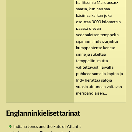
hallitsemia Marquesas-
saaria, kun hän saa
käsiinsä kartan joka
osoittaa 3000 kilometrin
päässä olevan
vedenalaisen temppelin
sijainnin. Indy purjehtii
kumppaniensa kanssa
sinne ja sukeltaa
temppeliin, mutta
valitettavasti laivalla
puhkeaa samalla kapina ja
Indy herättää satoja
vuosia uinuneen valtavan
meripaholaisen…
Englanninkieliset tarinat
Indiana Jones and the Fate of Atlantis