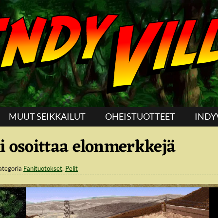
MUUT SEIKKAILUT
OHEISTUOTTEET
INDY
i osoittaa elonmerkkejä
ategoria
Fanituotokset
,
Pelit