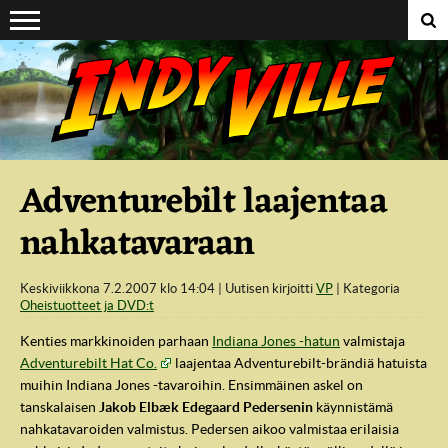
Suoraan sisältöön
Adventurebilt laajentaa
nahkatavaraan
Keskiviikkona 7.2.2007 klo 14:04
Uutisen kirjoitti
VP
Kategoria
Oheistuotteet ja DVD:t
Kenties markkinoiden parhaan
Indiana Jones -hatun
valmistaja
Adventurebilt Hat Co.
laajentaa Adventurebilt-brändiä hatuista
muihin Indiana Jones -tavaroihin. Ensimmäinen askel on
tanskalaisen
Jakob Elbæk Edegaard Pedersenin
käynnistämä
nahkatavaroiden valmistus. Pedersen aikoo valmistaa erilaisia