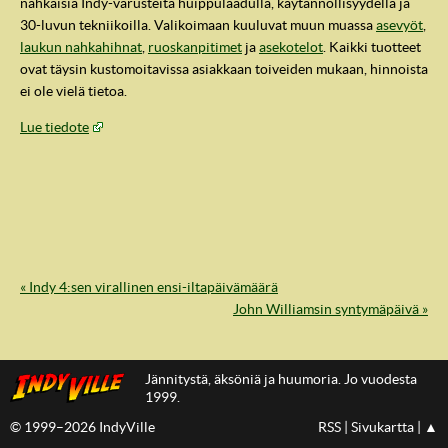
nahkaisia Indy-varusteita huippulaadulla, käytännöllisyydellä ja
30-luvun tekniikoilla. Valikoimaan kuuluvat muun muassa
asevyöt
,
laukun nahkahihnat
,
ruoskanpitimet
ja
asekotelot
. Kaikki tuotteet
ovat täysin kustomoitavissa asiakkaan toiveiden mukaan, hinnoista
ei ole vielä tietoa.
Lue tiedote
« Indy 4:sen virallinen ensi-iltapäivämäärä
IndyVille
John Williamsin syntymäpäivä »
Jännitystä, äksöniä ja huumoria. Jo vuodesta
1999.
© 1999–2026 IndyVille
RSS
|
Sivukartta
|
▲
IndyVillen