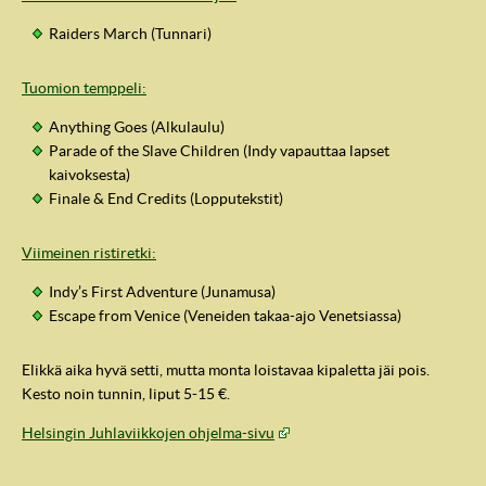
Raiders March (Tunnari)
Tuomion temppeli:
Anything Goes (Alkulaulu)
Parade of the Slave Children (Indy vapauttaa lapset
kaivoksesta)
Finale & End Credits (Lopputekstit)
Viimeinen ristiretki:
Indy’s First Adventure (Junamusa)
Escape from Venice (Veneiden takaa-ajo Venetsiassa)
IndyVille
Elikkä aika hyvä setti, mutta monta loistavaa kipaletta jäi pois.
Kesto noin tunnin, liput 5-15 €.
Helsingin Juhlaviikkojen ohjelma-sivu