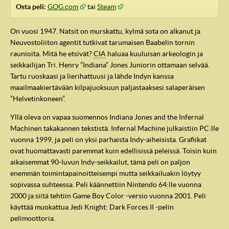
Osta peli:
GOG.com
tai
Steam
On vuosi 1947. Natsit on murskattu, kylmä sota on alkanut ja
Neuvostoliiton agentit tutkivat tarumaisen Baabelin tornin
raunioita. Mitä he etsivät?
CIA
haluaa kuuluisan arkeologin ja
seikkailijan Tri. Henry ”Indiana” Jones Juniorin ottamaan selvää.
Tartu ruoskaasi ja lierihattuusi ja lähde Indyn kanssa
maailmaakiertävään kilpajuoksuun paljastaaksesi salaperäisen
”Helvetinkoneen”.
Yllä oleva on vapaa suomennos Indiana Jones and the Infernal
Machinen takakannen tekstistä. Infernal Machine julkaistiin PC:lle
vuonna 1999, ja peli on yksi parhaista Indy-aiheisista. Grafiikat
ovat huomattavasti paremmat kuin edellisissä peleissä. Toisin kuin
aikaisemmat 90-luvun Indy-seikkailut, tämä peli on paljon
enemmän toimintapainoitteisempi mutta seikkailuakin löytyy
sopivassa suhteessa. Peli käännettiin Nintendo 64:lle vuonna
2000 ja siitä tehtiin Game Boy Color -versio vuonna 2001. Peli
käyttää muokattua Jedi Knight: Dark Forces II -pelin
pelimoottoria.