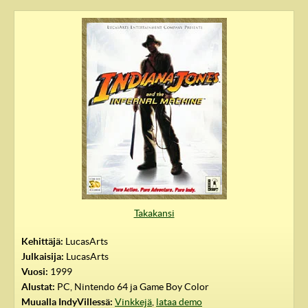
IndyVille
Takakansi
Kehittäjä:
LucasArts
Julkaisija:
LucasArts
Vuosi:
1999
Alustat:
PC, Nintendo 64 ja Game Boy Color
Muualla IndyVillessä:
Vinkkejä
,
lataa demo