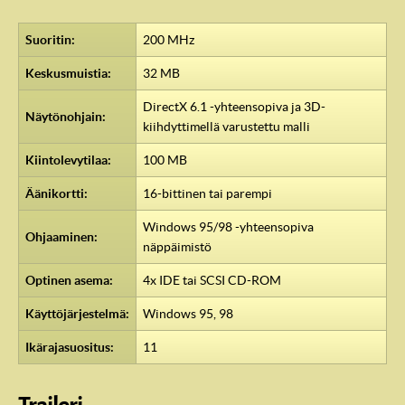
Suoritin:
200 MHz
Keskusmuistia:
32 MB
DirectX 6.1 -yhteensopiva ja 3D-
Näytönohjain:
kiihdyttimellä varustettu malli
Kiintolevytilaa:
100 MB
Äänikortti:
16-bittinen tai parempi
Windows 95/98 -yhteensopiva
Ohjaaminen:
näppäimistö
Optinen asema:
4x IDE tai SCSI CD-ROM
Käyttöjärjestelmä:
Windows 95, 98
Ikärajasuositus:
11