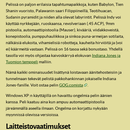
Pelissä on paljon erilaisia tapahtumapaikkoja, kuten Babylon, Tien
Shanin vuoristo, Palawanin saari Filippiineillä, Teotihuacan,
Sudanin pyramidit ja niiden alla olevat labyrintit. Pelissä Indy voi
käyttää nyrkkejään, ruoskaansa, revolveriaan (.45 ACP), 9mm
pistoolia, automaattipistoolia (Mauser), kivääriä, viidakkoveistä,
konepistoolia, pumppuhaulikkoa ja sinkoa puna-armeijan sotilaita,
nälkäisiä elukoita, vihamielisiä robotteja, kauheita hirviöitä ja (voi
ei) käärmeitä vastaan. Pelissä on 16 tasoa sekä bonustaso. Yhdellä
tasolla voi myös ohjastaa kaivoskärryä elokuvan
Indiana Jones ja
Tuomion temppeli
malliin.
Nämä kaikki ominaisuudet lisättynä loistavaan äänitehosteisiin ja
tunnelmaan tekevät pelistä pakkohankinnan jokaiselle Indiana
Jones-fanille. Voit ostaa pelin
GOG.comista
.
Windows XP:n käyttäjillä on havaittu ongelmia pelin äänien
kanssa. Peli kaatuu aina kun ampuu automaattipistoolia
järeämmällä aseella ilmaan. Ongelma on korjattu nykyään
myynnissä olevissa versioissa.
Laitteistovaatimukset