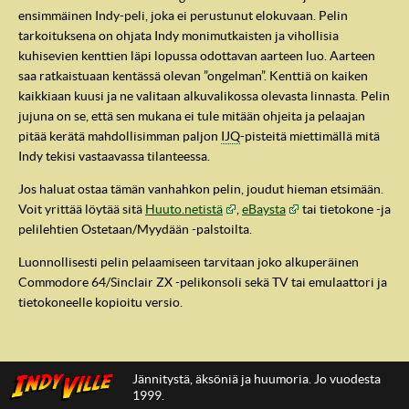
ensimmäinen Indy-peli, joka ei perustunut elokuvaan. Pelin
tarkoituksena on ohjata Indy monimutkaisten ja vihollisia
kuhisevien kenttien läpi lopussa odottavan aarteen luo. Aarteen
saa ratkaistuaan kentässä olevan ”ongelman”. Kenttiä on kaiken
kaikkiaan kuusi ja ne valitaan alkuvalikossa olevasta linnasta. Pelin
jujuna on se, että sen mukana ei tule mitään ohjeita ja pelaajan
pitää kerätä mahdollisimman paljon
IJQ
-pisteitä miettimällä mitä
Indy tekisi vastaavassa tilanteessa.
Jos haluat ostaa tämän vanhahkon pelin, joudut hieman etsimään.
Voit yrittää löytää sitä
Huuto.netistä
,
eBaysta
tai tietokone -ja
pelilehtien Ostetaan/Myydään -palstoilta.
Luonnollisesti pelin pelaamiseen tarvitaan joko alkuperäinen
Commodore 64/Sinclair ZX -pelikonsoli sekä TV tai emulaattori ja
tietokoneelle kopioitu versio.
Jännitystä, äksöniä ja huumoria. Jo vuodesta
1999.