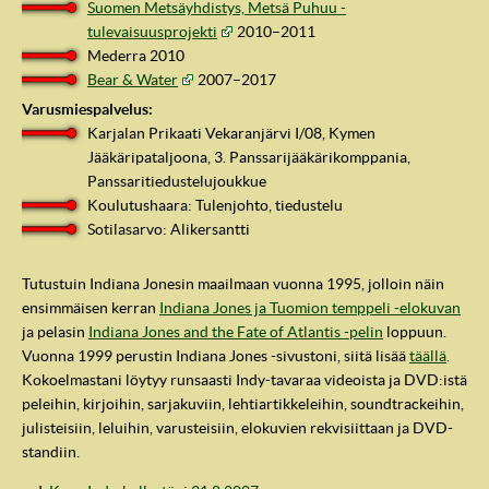
Suomen Metsäyhdistys, Metsä Puhuu -
tulevaisuusprojekti
2010–2011
Mederra 2010
Bear & Water
2007–2017
Varusmiespalvelus:
Karjalan Prikaati Vekaranjärvi I/08, Kymen
Jääkäripataljoona, 3. Panssarijääkärikomppania,
Panssaritiedustelujoukkue
Koulutushaara: Tulenjohto, tiedustelu
Sotilasarvo: Alikersantti
Tutustuin Indiana Jonesin maailmaan vuonna 1995, jolloin näin
ensimmäisen kerran
Indiana Jones ja Tuomion temppeli -elokuvan
ja pelasin
Indiana Jones and the Fate of Atlantis -pelin
loppuun.
Vuonna 1999 perustin Indiana Jones -sivustoni, siitä lisää
täällä
.
Kokoelmastani löytyy runsaasti Indy-tavaraa videoista ja DVD:istä
peleihin, kirjoihin, sarjakuviin, lehtiartikkeleihin, soundtrackeihin,
julisteisiin, leluihin, varusteisiin, elokuvien rekvisiittaan ja DVD-
standiin.