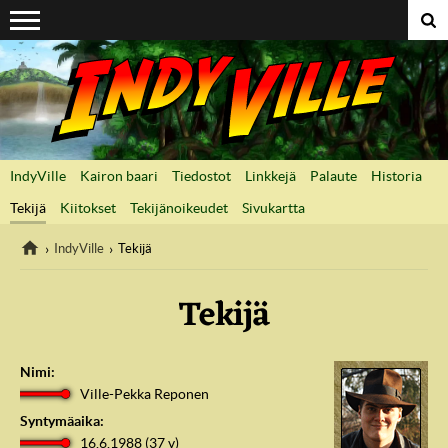
Suoraan sisältöön
IndyVille
Kairon baari
Tiedostot
Linkkejä
Palaute
Historia
Tekijä
Kiitokset
Tekijänoikeudet
Sivukartta
IndyVille
Tekijä
Tekijä
IndyVille
Nimi:
Ville-Pekka Reponen
Syntymäaika:
16.6.1988 (37
v
)