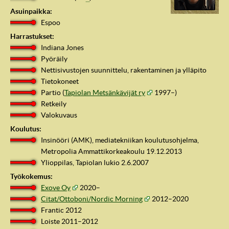
Asuinpaikka:
Espoo
Harrastukset:
Indiana Jones
Pyöräily
Nettisivustojen suunnittelu, rakentaminen ja ylläpito
Tietokoneet
Partio (
Tapiolan Metsänkävijät ry
1997–)
Retkeily
Valokuvaus
Koulutus:
Insinööri (AMK), mediatekniikan koulutusohjelma,
IndyVille
Metropolia Ammattikorkeakoulu 19.12.2013
Ylioppilas, Tapiolan lukio 2.6.2007
Työkokemus:
Exove Oy
2020–
Citat/Ottoboni/Nordic Morning
2012–2020
Frantic 2012
Loiste 2011–2012