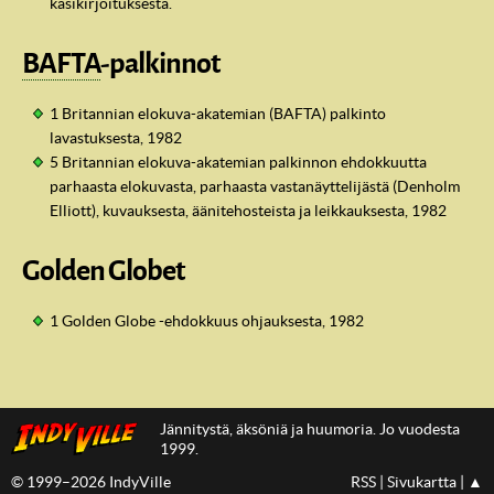
käsikirjoituksesta.
BAFTA
-palkinnot
1 Britannian elokuva-akatemian (BAFTA) palkinto
lavastuksesta, 1982
5 Britannian elokuva-akatemian palkinnon ehdokkuutta
parhaasta elokuvasta, parhaasta vastanäyttelijästä (Denholm
Elliott), kuvauksesta, äänitehosteista ja leikkauksesta, 1982
Golden Globet
1 Golden Globe -ehdokkuus ohjauksesta, 1982
Jännitystä, äksöniä ja huumoria. Jo vuodesta
1999.
© 1999–2026 IndyVille
RSS
|
Sivukartta
|
▲