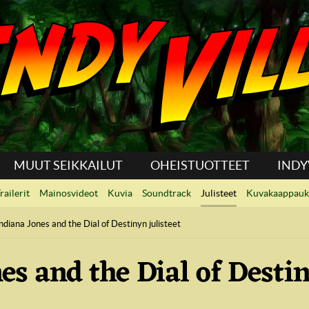
MUUT SEIKKAILUT
OHEISTUOTTEET
INDY
railerit
Mainosvideot
Kuvia
Soundtrack
Julisteet
Kuvakaappauk
ndiana Jones and the Dial of Destinyn julisteet
es and the Dial of Destin