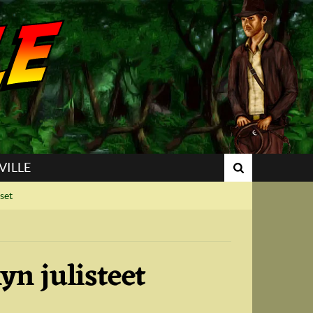
VILLE
set
yn julisteet