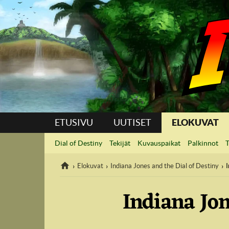
Suoraan sisältöön
ETUSIVU
UUTISET
ELOKUVAT
Dial of Destiny
Tekijät
Kuvauspaikat
Palkinnot
T
Elokuvat
Indiana Jones and the Dial of Destiny
I
Indiana Jon
IndyVille