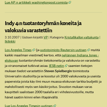
Lue AP:n artikkeli washingtonpost.comista
Indy 4:n tuotantoryhmän koneita ja
valokuvia varastettiin
3.10.2007
Uutisen kirjoitti
VP
Kategoria
Kristallikallon valtakunta
Ikilinkki
Los Angeles Times
(ja
uutistoimisto Reutersin uutisen
myötä
kaikki maailman viestimet) kertoo, että
neljännen Indiana Jones -
elokuvan
tuotantoryhmän tietokoneita ja valokuvia on varastettu
ja viranomaiset tutkivat asiaa.
IESB.netin
saamien tietojen
IndyVille
mukaan tiedot varastettiin
Steven Spielbergin
toimistosta
Universalin studioilta ja se koostui yli 2000 valokuvasta ja useista
papereista joista käy ilmi muun muassa elokuvan tarkka budjetti ja
mahdollisesti myös sen käsikirjoitus. Sivuston mukaan varas
kaupitteli saalistaan 2000 taalalla eri viihdesivustoille, mutta
hänet saatiin kiinni eilen iltapäivällä.
Lue Los Angeles Timesin uutinen