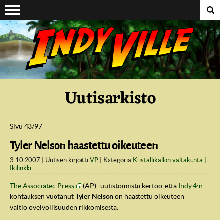
Suoraan sisältöön
Uutisarkisto
Sivu 43/97
Tyler Nelson haastettu oikeuteen
3.10.2007
Uutisen kirjoitti
VP
Kategoria
Kristallikallon valtakunta
Ikilinkki
The Associated Press
(
AP
) -uutistoimisto kertoo, että
Indy 4:n
kohtauksen vuotanut
Tyler Nelson
on haastettu oikeuteen
vaitiolovelvollisuuden rikkomisesta.