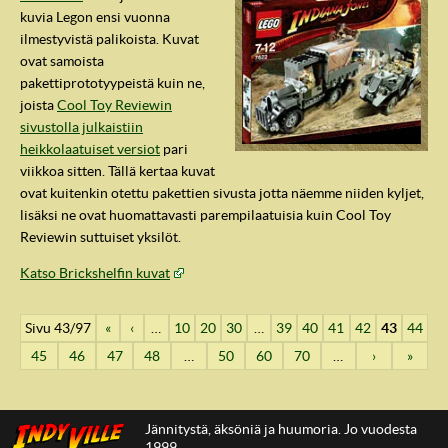
kuvia Legon ensi vuonna
ilmestyvistä palikoista. Kuvat
ovat samoista
pakettiprototyypeistä kuin ne,
joista
Cool Toy Reviewin
sivustolla julkaistiin
heikkolaatuiset versiot
pari
viikkoa sitten. Tällä kertaa kuvat
ovat kuitenkin otettu pakettien sivusta jotta näemme niiden kyljet,
lisäksi ne ovat huomattavasti parempilaatuisia kuin Cool Toy
Reviewin suttuiset yksilöt.
Katso Brickshelfin kuvat
Sivu 43/97
«
‹
…
10
20
30
…
39
40
41
42
43
44
45
46
47
48
…
50
60
70
…
›
»
Jännitystä, äksöniä ja huumoria. Jo vuodesta
1999.