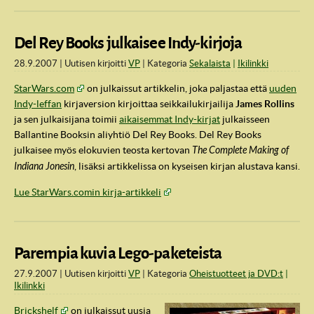
Del Rey Books julkaisee Indy-kirjoja
28.9.2007
Uutisen kirjoitti
VP
Kategoria
Sekalaista
Ikilinkki
StarWars.com
on julkaissut artikkelin, joka paljastaa että
uuden
Indy-leffan
kirjaversion kirjoittaa seikkailukirjailija
James Rollins
ja sen julkaisijana toimii
aikaisemmat Indy-kirjat
julkaisseen
Ballantine Booksin aliyhtiö Del Rey Books. Del Rey Books
julkaisee myös elokuvien teosta kertovan
The Complete Making of
Indiana Jonesin
, lisäksi artikkelissa on kyseisen kirjan alustava kansi.
Lue StarWars.comin kirja-artikkeli
Parempia kuvia Lego-paketeista
27.9.2007
Uutisen kirjoitti
VP
Kategoria
Oheistuotteet ja DVD:t
Ikilinkki
Brickshelf
on julkaissut uusia