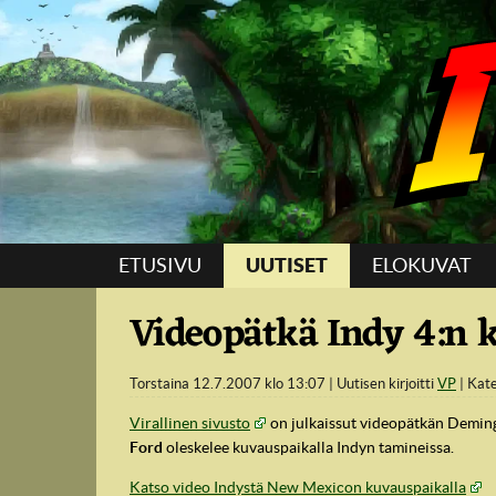
Suoraan sisältöön
ETUSIVU
UUTISET
ELOKUVAT
Videopätkä Indy 4:n 
Torstaina 12.7.2007 klo 13:07
Uutisen kirjoitti
VP
Kat
Virallinen sivusto
on julkaissut videopätkän Deming
Ford
oleskelee kuvauspaikalla Indyn tamineissa.
Katso video Indystä New Mexicon kuvauspaikalla