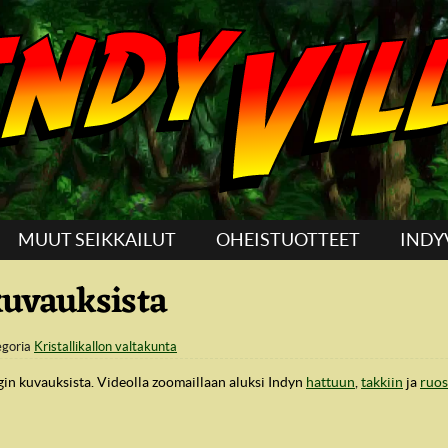
MUUT SEIKKAILUT
OHEISTUOTTEET
INDY
kuvauksista
egoria
Kristallikallon valtakunta
in kuvauksista. Videolla zoomaillaan aluksi Indyn
hattuun
,
takkiin
ja
ruo