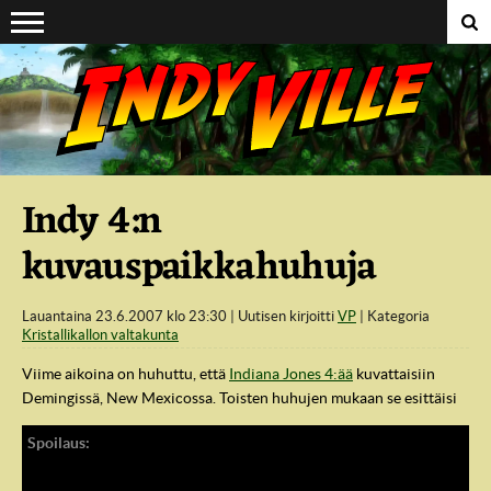
Suoraan sisältöön
Indy 4:n
kuvauspaikkahuhuja
Lauantaina 23.6.2007 klo 23:30
Uutisen kirjoitti
VP
Kategoria
Kristallikallon valtakunta
Viime aikoina on huhuttu, että
Indiana Jones 4:ää
kuvattaisiin
Demingissä, New Mexicossa. Toisten huhujen mukaan se esittäisi
Area 51:tä ja
Shia LaBeouf
olisi prätkälla kruisaileva
rasvamikko, toisten mukaan Demingiin lavastettaisiin toisen