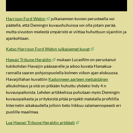
maailmansodan aikainen marokkolainen USA:n ilmavoimien
tukikohta.
Harrison Ford Webin
julkaisemien kuvien perusteella voi
päätellä, että Demingin kuvaushuhuissa voi olla jotain perää,
mutta sivuston mielestä ympäristö ei viittaa huhuttuun sijaintiin ja
ajankohtaan.
Katso Harrison Ford Webin julkaisemat kuvat
Hawaii Tribune Heraldin
mukaan Lucasfilm on perustanut
tukikohdan Havaijin pääsaarelle ja aikoo kuvata Hamakua-
rannalla saaren pohjoispuolella kolmen viikon ajan elokuussa.
Havaijillahan kuvattiin
Kadonneen aarteen metsästäjien
alkukohtaus ja sitä on pitkään huhuttu yhdeksi Indy 4:n
IndyVille
kuvauspaikoista. Lehden artikkelissa puhutaan myös Demingin
kuvauspaikasta ja yrityksistä pitää projekti matalalla profiililla
Internetin aikakaudella jolloin tieto liikkuu salamannopeasti eri
puolille maailmaa.
Lue Hawaii Tribune Heraldin artikkeli