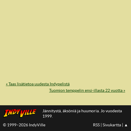
« Taas lisätietoa uudesta Indypelistä
IndyVille
Tuomion temppelin ensi-illasta 22 vuotta »
Jännitystä, äksöniä ja huumoria. Jo vuodesta
1999.
© 1999–2026 IndyVille
RSS
|
Sivukartta
|
▲
IndyVillen