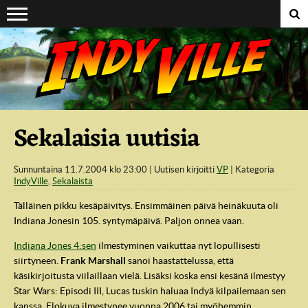
Suoraan sisältöön
Sekalaisia uutisia
Sunnuntaina 11.7.2004 klo 23:00
Uutisen kirjoitti
VP
Kategoria
IndyVille
,
Sekalaista
Tälläinen pikku kesäpäivitys. Ensimmäinen päivä heinäkuuta oli
Indiana Jonesin 105. syntymäpäivä. Paljon onnea vaan.
Indiana Jones 4:sen
ilmestyminen vaikuttaa nyt lopullisesti
siirtyneen.
Frank Marshall
sanoi haastattelussa, että
käsikirjoitusta viilaillaan vielä. Lisäksi koska ensi kesänä ilmestyy
Star Wars: Episodi III, Lucas tuskin haluaa Indyä kilpailemaan sen
kanssa. Elokuva ilmestynee vuonna 2006 tai myöhemmin.