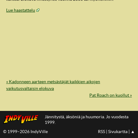
Lue haastattelu
« Kadonneen aarteen metsästäjät kaikkien aikojen
vaikutusvaltaisin elokuva
IndyVille
Pat Roach on kuollut »
Jännitystä, äksöniä ja huumoria. Jo vuodesta
1999.
© 1999–2026 IndyVille
RSS
|
Sivukartta
|
▲
IndyVillen