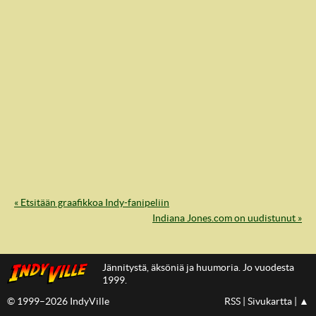
« Etsitään graafikkoa Indy-fanipeliin
IndyVille
Indiana Jones.com on uudistunut »
Jännitystä, äksöniä ja huumoria. Jo vuodesta
1999.
© 1999–2026 IndyVille
RSS
|
Sivukartta
|
▲
IndyVillen