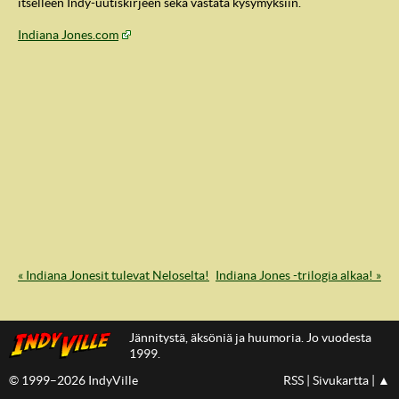
itselleen Indy-uutiskirjeen sekä vastata kysymyksiin.
Indiana Jones.com
IndyVille
« Indiana Jonesit tulevat Neloselta!
Indiana Jones -trilogia alkaa! »
Jännitystä, äksöniä ja huumoria. Jo vuodesta
1999.
© 1999–2026 IndyVille
RSS
|
Sivukartta
|
▲
IndyVillen