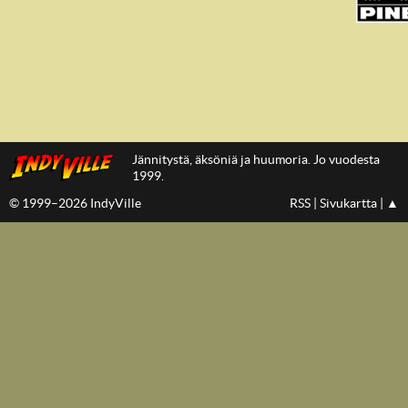
Jännitystä, äksöniä ja huumoria. Jo vuodesta
1999.
© 1999–2026 IndyVille
RSS
|
Sivukartta
|
▲
IndyVillen
etusivulle