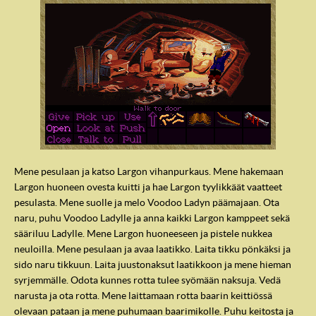
Mene pesulaan ja katso Largon vihanpurkaus. Mene hakemaan
Largon huoneen ovesta kuitti ja hae Largon tyylikkäät vaatteet
pesulasta. Mene suolle ja melo Voodoo Ladyn päämajaan. Ota
naru, puhu Voodoo Ladylle ja anna kaikki Largon kamppeet sekä
sääriluu Ladylle. Mene Largon huoneeseen ja pistele nukkea
neuloilla. Mene pesulaan ja avaa laatikko. Laita tikku pönkäksi ja
sido naru tikkuun. Laita juustonaksut laatikkoon ja mene hieman
syrjemmälle. Odota kunnes rotta tulee syömään naksuja. Vedä
narusta ja ota rotta. Mene laittamaan rotta baarin keittiössä
olevaan pataan ja mene puhumaan baarimikolle. Puhu keitosta ja