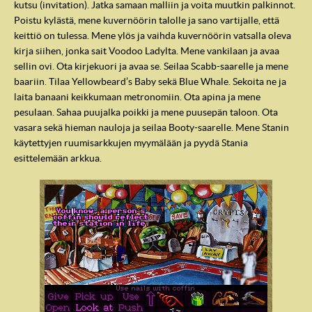
kutsu (invitation). Jatka samaan malliin ja voita muutkin palkinnot.
Poistu kylästä, mene kuvernöörin talolle ja sano vartijalle, että
keittiö on tulessa. Mene ylös ja vaihda kuvernöörin vatsalla oleva
kirja siihen, jonka sait Voodoo Ladylta. Mene vankilaan ja avaa
sellin ovi. Ota kirjekuori ja avaa se. Seilaa Scabb-saarelle ja mene
baariin. Tilaa Yellowbeard’s Baby sekä Blue Whale. Sekoita ne ja
laita banaani keikkumaan metronomiin. Ota apina ja mene
pesulaan. Sahaa puujalka poikki ja mene puusepän taloon. Ota
vasara sekä hieman nauloja ja seilaa Booty-saarelle. Mene Stanin
käytettyjen ruumisarkkujen myymälään ja pyydä Stania
esittelemään arkkua.