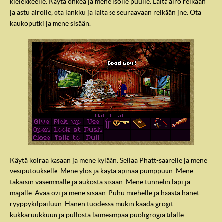
kielekkeelle. Käytä onkea ja mene isolle puulle. Laita airo reikään
ja astu airolle, ota lankku ja laita se seuraavaan reikään jne. Ota
kaukoputki ja mene sisään.
Käytä koiraa kasaan ja mene kylään. Seilaa Phatt-saarelle ja mene
vesiputoukselle. Mene ylös ja käytä apinaa pumppuun. Mene
takaisin vasemmalle ja aukosta sisään. Mene tunnelin läpi ja
majalle. Avaa ovi ja mene sisään. Puhu miehelle ja haasta hänet
ryyppykilpailuun. Hänen tuodessa mukin kaada grogit
kukkaruukkuun ja pullosta laimeampaa puoligrogia tilalle.