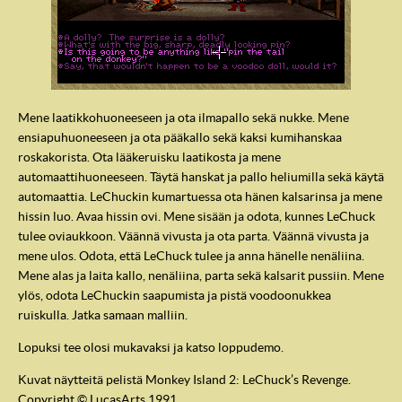
Mene laatikkohuoneeseen ja ota ilmapallo sekä nukke. Mene
ensiapuhuoneeseen ja ota pääkallo sekä kaksi kumihanskaa
roskakorista. Ota lääkeruisku laatikosta ja mene
automaattihuoneeseen. Täytä hanskat ja pallo heliumilla sekä käytä
automaattia. LeChuckin kumartuessa ota hänen kalsarinsa ja mene
hissin luo. Avaa hissin ovi. Mene sisään ja odota, kunnes LeChuck
tulee oviaukkoon. Väännä vivusta ja ota parta. Väännä vivusta ja
mene ulos. Odota, että LeChuck tulee ja anna hänelle nenäliina.
Mene alas ja laita kallo, nenäliina, parta sekä kalsarit pussiin. Mene
ylös, odota LeChuckin saapumista ja pistä voodoonukkea
ruiskulla. Jatka samaan malliin.
Lopuksi tee olosi mukavaksi ja katso loppudemo.
Kuvat näytteitä pelistä Monkey Island 2: LeChuck’s Revenge.
Copyright © LucasArts 1991.