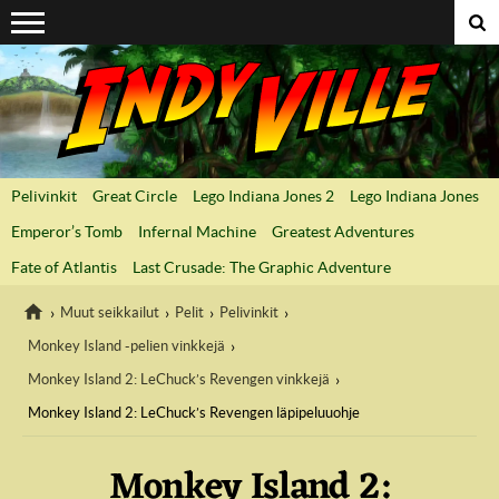
Suoraan sisältöön
Pelivinkit
Great Circle
Lego Indiana Jones 2
Lego Indiana Jones
Emperor’s Tomb
Infernal Machine
Greatest Adventures
Fate of Atlantis
Last Crusade: The Graphic Adventure
Muut seikkailut
Pelit
Pelivinkit
Monkey Island -pelien vinkkejä
IndyVille
Monkey Island 2: LeChuck’s Revengen vinkkejä
Monkey Island 2: LeChuck’s Revengen läpipeluuohje
Monkey Island 2: