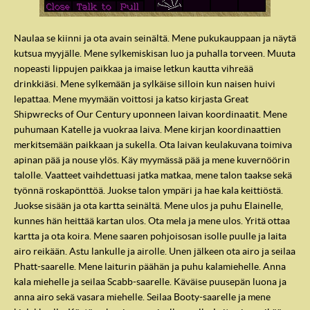
Naulaa se kiinni ja ota avain seinältä. Mene pukukauppaan ja näytä
kutsua myyjälle. Mene sylkemiskisan luo ja puhalla torveen. Muuta
nopeasti lippujen paikkaa ja imaise letkun kautta vihreää
drinkkiäsi. Mene sylkemään ja sylkäise silloin kun naisen huivi
lepattaa. Mene myymään voittosi ja katso kirjasta Great
Shipwrecks of Our Century uponneen laivan koordinaatit. Mene
puhumaan Katelle ja vuokraa laiva. Mene kirjan koordinaattien
merkitsemään paikkaan ja sukella. Ota laivan keulakuvana toimiva
apinan pää ja nouse ylös. Käy myymässä pää ja mene kuvernöörin
talolle. Vaatteet vaihdettuasi jatka matkaa, mene talon taakse sekä
työnnä roskapönttöä. Juokse talon ympäri ja hae kala keittiöstä.
Juokse sisään ja ota kartta seinältä. Mene ulos ja puhu Elainelle,
kunnes hän heittää kartan ulos. Ota mela ja mene ulos. Yritä ottaa
kartta ja ota koira. Mene saaren pohjoisosan isolle puulle ja laita
airo reikään. Astu lankulle ja airolle. Unen jälkeen ota airo ja seilaa
Phatt-saarelle. Mene laiturin päähän ja puhu kalamiehelle. Anna
kala miehelle ja seilaa Scabb-saarelle. Käväise puusepän luona ja
anna airo sekä vasara miehelle. Seilaa Booty-saarelle ja mene