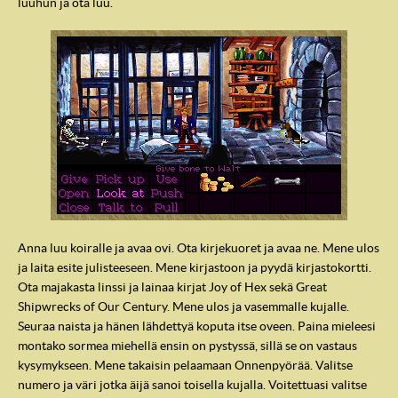
luuhun ja ota luu.
Anna luu koiralle ja avaa ovi. Ota kirjekuoret ja avaa ne. Mene ulos
ja laita esite julisteeseen. Mene kirjastoon ja pyydä kirjastokortti.
Ota majakasta linssi ja lainaa kirjat Joy of Hex sekä Great
Shipwrecks of Our Century. Mene ulos ja vasemmalle kujalle.
Seuraa naista ja hänen lähdettyä koputa itse oveen. Paina mieleesi
montako sormea miehellä ensin on pystyssä, sillä se on vastaus
kysymykseen. Mene takaisin pelaamaan Onnenpyörää. Valitse
numero ja väri jotka äijä sanoi toisella kujalla. Voitettuasi valitse