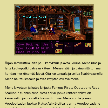
Äijän sammuttua laita peili kehyksiin ja avaa ikkuna. Mene ulos ja
laita kaukoputki patsaan käteen. Mene sisään ja paina sitä tumman
kohdan merkitsemää kiveä. Ota kartanpala ja seilaa Scabb-saarelle.
Mene hautausmaalle ja avaa kryptan ovi avaimella.
Mene kryptaan ja katso kirjasta Famous Pirate Quotations Rapp
Scallionin tunnuslause. Avaa arkku jonka kanteen teksti on
kaiverrettu ja ota sieltä hieman tuhkaa. Mene suolle ja melo
Voodoo Ladyn luokse. Katso Ash-2-Lifea ja anna Voodoo Ladylle