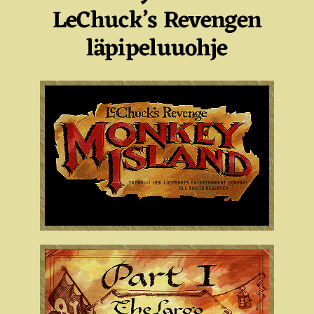
LeChuck’s Revengen
läpipeluuohje
IndyVille