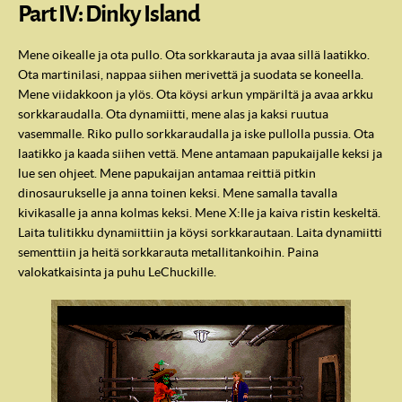
Part IV: Dinky Island
Mene oikealle ja ota pullo. Ota sorkkarauta ja avaa sillä laatikko.
Ota martinilasi, nappaa siihen merivettä ja suodata se koneella.
Mene viidakkoon ja ylös. Ota köysi arkun ympäriltä ja avaa arkku
sorkkaraudalla. Ota dynamiitti, mene alas ja kaksi ruutua
vasemmalle. Riko pullo sorkkaraudalla ja iske pullolla pussia. Ota
laatikko ja kaada siihen vettä. Mene antamaan papukaijalle keksi ja
lue sen ohjeet. Mene papukaijan antamaa reittiä pitkin
dinosaurukselle ja anna toinen keksi. Mene samalla tavalla
kivikasalle ja anna kolmas keksi. Mene X:lle ja kaiva ristin keskeltä.
Laita tulitikku dynamiittiin ja köysi sorkkarautaan. Laita dynamiitti
sementtiin ja heitä sorkkarauta metallitankoihin. Paina
valokatkaisinta ja puhu LeChuckille.