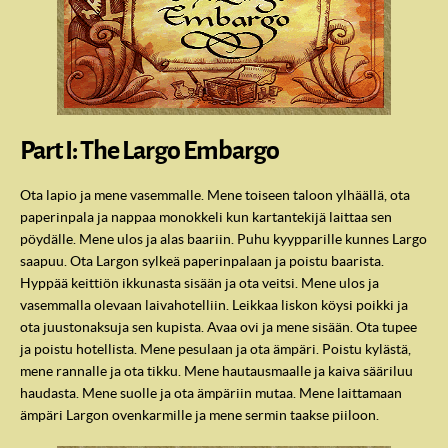
Part I: The Largo Embargo
Ota lapio ja mene vasemmalle. Mene toiseen taloon ylhäällä, ota
paperinpala ja nappaa monokkeli kun kartantekijä laittaa sen
pöydälle. Mene ulos ja alas baariin. Puhu kyypparille kunnes Largo
saapuu. Ota Largon sylkeä paperinpalaan ja poistu baarista.
Hyppää keittiön ikkunasta sisään ja ota veitsi. Mene ulos ja
vasemmalla olevaan laivahotelliin. Leikkaa liskon köysi poikki ja
ota juustonaksuja sen kupista. Avaa ovi ja mene sisään. Ota tupee
ja poistu hotellista. Mene pesulaan ja ota ämpäri. Poistu kylästä,
mene rannalle ja ota tikku. Mene hautausmaalle ja kaiva sääriluu
haudasta. Mene suolle ja ota ämpäriin mutaa. Mene laittamaan
ämpäri Largon ovenkarmille ja mene sermin taakse piiloon.