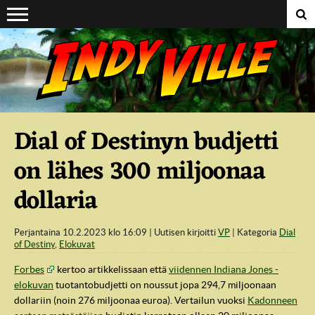
Suoraan sisältöön
Dial of Destinyn budjetti
on lähes 300 miljoonaa
dollaria
Perjantaina 10.2.2023 klo 16:09
Uutisen kirjoitti
VP
Kategoria
Dial
of Destiny
,
Elokuvat
Forbes
kertoo artikkelissaan että
viidennen Indiana Jones -
elokuvan
tuotantobudjetti on noussut jopa 294,7 miljoonaan
dollariin (noin 276 miljoonaa euroa). Vertailun vuoksi
Kadonneen