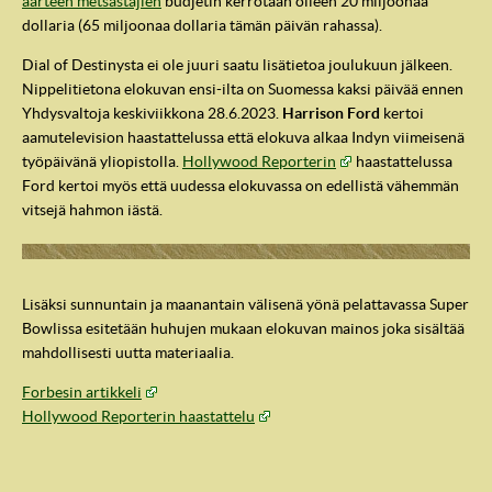
aarteen metsästäjien
budjetin kerrotaan olleen 20 miljoonaa
dollaria (65 miljoonaa dollaria tämän päivän rahassa).
Dial of Destinysta ei ole juuri saatu lisätietoa joulukuun jälkeen.
Nippelitietona elokuvan ensi-ilta on Suomessa kaksi päivää ennen
Yhdysvaltoja keskiviikkona 28.6.2023.
Harrison Ford
kertoi
aamutelevision haastattelussa että elokuva alkaa Indyn viimeisenä
työpäivänä yliopistolla.
Hollywood Reporterin
haastattelussa
Ford kertoi myös että uudessa elokuvassa on edellistä vähemmän
vitsejä hahmon iästä.
Lisäksi sunnuntain ja maanantain välisenä yönä pelattavassa Super
IndyVille
Bowlissa esitetään huhujen mukaan elokuvan mainos joka sisältää
mahdollisesti uutta materiaalia.
Forbesin artikkeli
Hollywood Reporterin haastattelu