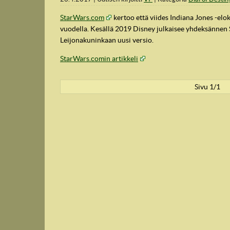
StarWars.com
kertoo että viides Indiana Jones -elo
vuodella. Kesällä 2019 Disney julkaisee yhdeksännen S
Leijonakuninkaan uusi versio.
StarWars.comin artikkeli
Sivu 1/1
IndyVille