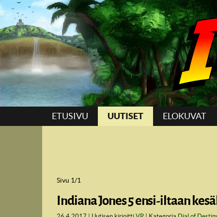
Suoraan sisältöön
ETUSIVU
UUTISET
ELOKUVAT
Sivu 1/1
Indiana Jones 5 ensi-iltaan kesä
26.4.2017
Uutisen kirjoitti
VP
Kategoria
Dial of Destin