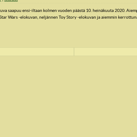
kuva saapuu ensi-iltaan kolmen vuoden päästä 10. heinäkuuta 2020. Aiempa
tar Wars -elokuvan, neljännen Toy Story -elokuvan ja aiemmin kerrottuna 