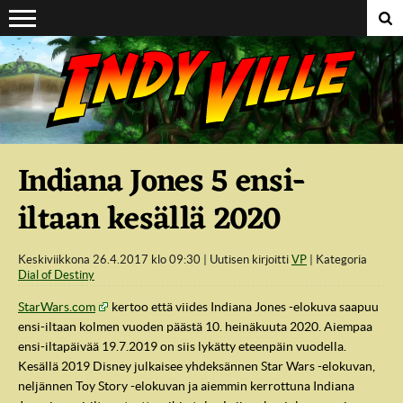
Suoraan sisältöön
Indiana Jones 5 ensi-
iltaan kesällä 2020
Keskiviikkona 26.4.2017 klo 09:30
Uutisen kirjoitti
VP
Kategoria
Dial of Destiny
StarWars.com
kertoo että viides Indiana Jones -elokuva saapuu
ensi-iltaan kolmen vuoden päästä 10. heinäkuuta 2020. Aiempaa
ensi-iltapäivää 19.7.2019 on siis lykätty eteenpäin vuodella.
Kesällä 2019 Disney julkaisee yhdeksännen Star Wars -elokuvan,
neljännen Toy Story -elokuvan ja aiemmin kerrottuna Indiana