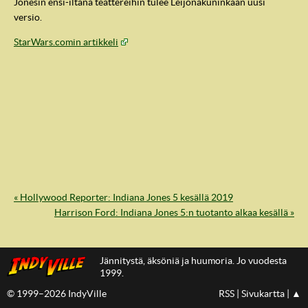
Jonesin ensi-iltana teattereihin tulee Leijonakuninkaan uusi
versio.
StarWars.comin artikkeli
« Hollywood Reporter: Indiana Jones 5 kesällä 2019
IndyVille
Harrison Ford: Indiana Jones 5:n tuotanto alkaa kesällä »
Jännitystä, äksöniä ja huumoria. Jo vuodesta
1999.
© 1999–2026 IndyVille
RSS
|
Sivukartta
|
▲
IndyVillen