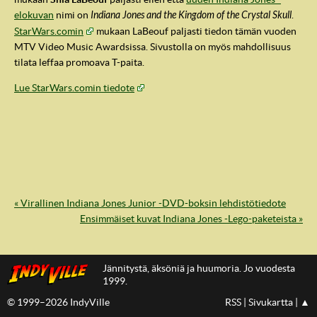
elokuvan
nimi on
Indiana Jones and the Kingdom of the Crystal Skull
.
StarWars.comin
mukaan LaBeouf paljasti tiedon tämän vuoden
MTV Video Music Awardsissa. Sivustolla on myös mahdollisuus
tilata leffaa promoava T-paita.
Lue StarWars.comin tiedote
« Virallinen Indiana Jones Junior -DVD-boksin lehdistötiedote
IndyVille
Ensimmäiset kuvat Indiana Jones -Lego-paketeista »
Jännitystä, äksöniä ja huumoria. Jo vuodesta
1999.
© 1999–2026 IndyVille
RSS
|
Sivukartta
|
▲
IndyVillen