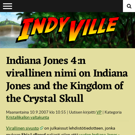
Suoraan sisältöön
Indiana Jones 4:n
virallinen nimi on Indiana
Jones and the Kingdom of
the Crystal Skull
Maanantaina 10.9.2007 klo 10:55
Uutisen kirjoitti
VP
Kategoria
Kristallikallon valtakunta
Virallinen sivusto
on julkaissut lehdistötiedotteen, jonka
mukaan
Shia LaBeouf
paljasti eilen että
uuden Indiana Jones -