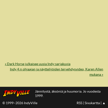
« Dark Horse julkaisee uusia Indy-sarjakuvia
Indy 4:n ohjaajan ja näyttelijöiden tervehdysvideo, Karen Allen
IndyVille
mukana »
Jännitystä, äksöniä ja huumoria. Jo vuodesta
1999.
© 1999–2026 IndyVille
RSS
|
Sivukartta
|
▲
IndyVillen