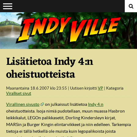
Suoraan sisältöön
Lisätietoa Indy 4:n
oheistuotteista
Maanantaina 18.6.2007 klo 23:55
Uutisen kirjoitti
VP
Kategoria
Viralliset sivut
Virallinen sivusto
on julkaissut lisätietoa
Indy 4:n
oheistuotteista. Isoja nimiä pudotellaan, muun muassa Hasbron
leikkikalut, LEGOn palikkasetit, Dorling Kindersleyn kirjat,
MARSin ja Burger Kingin elintarvikkeet ja niin edelleen. Tarkempia
tietoja ei tällä hetkellä ole muista kuin legopalikoista joista