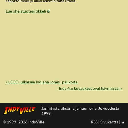
raportoimme jo aikaisemmin tänä iltana.
Lue oheistuoteartikkeli
« LEGO julkaisee Indiana Jones -palikoita
IndyVille
Indy 4:n kuvaukset ovat käynnissä! »
Jännitystä, äksöniä ja huumoria. Jo vuodesta
1999.
© 1999–2026 IndyVille
RSS
|
Sivukartta
|
▲
IndyVillen