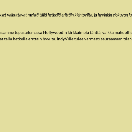
et vaikuttavat meistä tällä hetkellä erittäin kiehtovilta, ja hyvinkin elokuvan ju
assamme tepastelemassa Hollywoodin kirkkaimpia tähtiä, vaikka mahdollis
 tällä hetkellä erittäin hyviltä. IndyVille tulee varmasti seuraamaan tilann