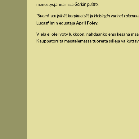
menestysjännärissä
Gorkin puisto
.
”Suomi, sen jylhät korpimetsät ja Helsingin vanhat rakennuks
Lucasfilmin edustaja
April Foley
.
Vielä ei ole lyöty lukkoon, nähdäänkö ensi kesänä ma
Kauppatorilta maistelemassa tuoreita sillejä vaikuttavat
IndyVille