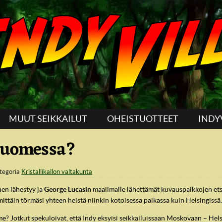
MUUT SEIKKAILUT
OHEISTUOTTEET
INDY
 Suomessa?
tegoria
Kristallikallon valtakunta
en lähestyy ja
George Lucasin
maailmalle lähettämät kuvauspaikkojen etsi
mittäin törmäsi yhteen heistä niinkin kotoisessa paikassa kuin Helsingissä.
 Jotkut spekuloivat, että Indy eksyisi seikkailuissaan Moskovaan – Helsin