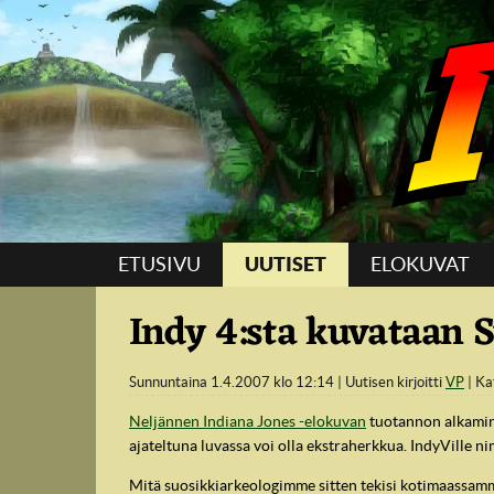
Suoraan sisältöön
ETUSIVU
UUTISET
ELOKUVAT
Indy 4:sta kuvataan
Sunnuntaina 1.4.2007 klo 12:14
Uutisen kirjoitti
VP
Ka
Neljännen Indiana Jones -elokuvan
tuotannon alkamin
ajateltuna luvassa voi olla ekstraherkkua. IndyVille ni
Mitä suosikkiarkeologimme sitten tekisi kotimaassamme?