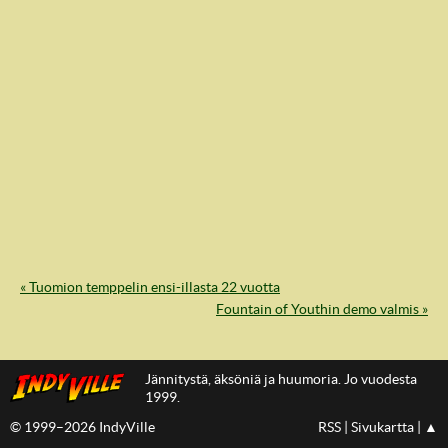
« Tuomion temppelin ensi-illasta 22 vuotta
IndyVille
Fountain of Youthin demo valmis »
Jännitystä, äksöniä ja huumoria. Jo vuodesta
1999.
© 1999–2026 IndyVille
RSS
|
Sivukartta
|
▲
IndyVillen