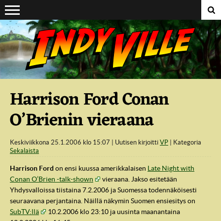
Suoraan sisältöön
Harrison Ford Conan
O’Brienin vieraana
Keskiviikkona 25.1.2006 klo 15:07
Uutisen kirjoitti
VP
Kategoria
Sekalaista
Harrison Ford
on ensi kuussa amerikkalaisen
Late Night with
Conan O’Brien -talk-shown
vieraana. Jakso esitetään
Yhdysvalloissa tiistaina 7.2.2006 ja Suomessa todennäköisesti
seuraavana perjantaina. Näillä näkymin Suomen ensiesitys on
SubTV:llä
10.2.2006 klo 23:10 ja uusinta maanantaina