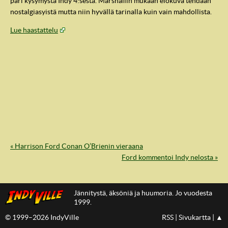
pari kysymystä Indy 4:sestä. Marshallin mukaan elokuva tehdään
nostalgiasyistä mutta niin hyvällä tarinalla kuin vain mahdollista.
Lue haastattelu
« Harrison Ford Conan O’Brienin vieraana
IndyVille
Ford kommentoi Indy nelosta »
Jännitystä, äksöniä ja huumoria. Jo vuodesta
1999.
© 1999–2026 IndyVille
RSS
|
Sivukartta
|
▲
IndyVillen