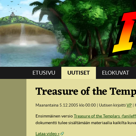
Suoraan sisältöön
ETUSIVU
UUTISET
ELOKUVAT
Treasure of the Templ
Maanantaina 5.12.2005 klo 00:00
Uutisen kirjoitti
VP
Ensimmäinen versio
Treasure of the Templars -fanilef
dokumentti tulee sisältämään materiaalia kaikilta ku
Lataa video »