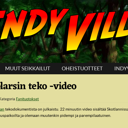
MUUT SEIKKAILUT
OHEISTUOTTEET
INDY
arsin teko -video
Kategoria
Fanituotokset
fan
tekodokumentista on julkaistu. 22 minuutin video sisältää Skotlannissa
vauspaikoilta ja olemaan muutenkin pidempi ja parempilaatuinen.