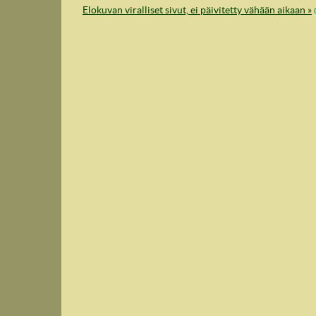
Elokuvan viralliset sivut, ei päivitetty vähään aikaan »
IndyVille